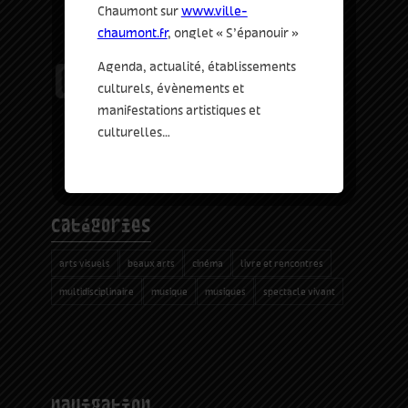
Chaumont sur
www.ville-
chaumont.fr
, onglet « S’épanouir »
Agenda, actualité, établissements
culturels, évènements et
manifestations artistiques et
culturelles…
catégories
arts visuels
beaux arts
cinéma
livre et rencontres
multidisciplinaire
musique
musiques
spectacle vivant
navigation