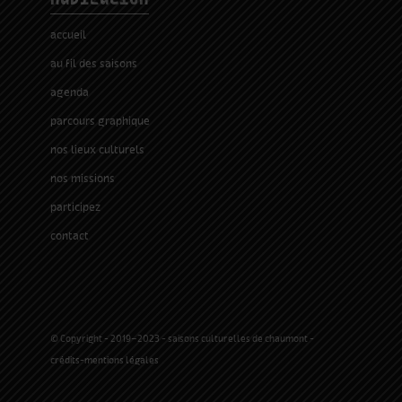
accueil
au fil des saisons
agenda
parcours graphique
nos lieux culturels
nos missions
participez
contact
© Copyright - 2019-2023 - saisons culturelles de chaumont -
crédits-mentions légales