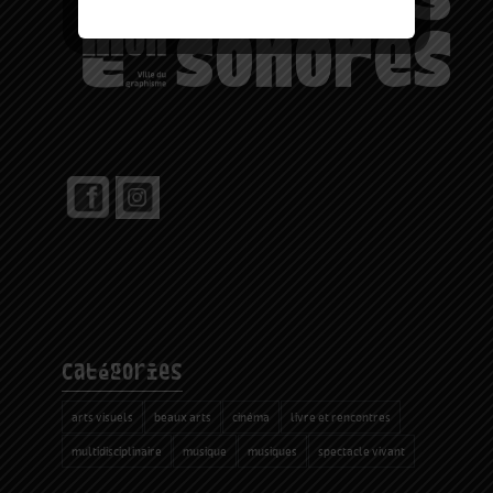
catégories
arts visuels
beaux arts
cinéma
livre et rencontres
multidisciplinaire
musique
musiques
spectacle vivant