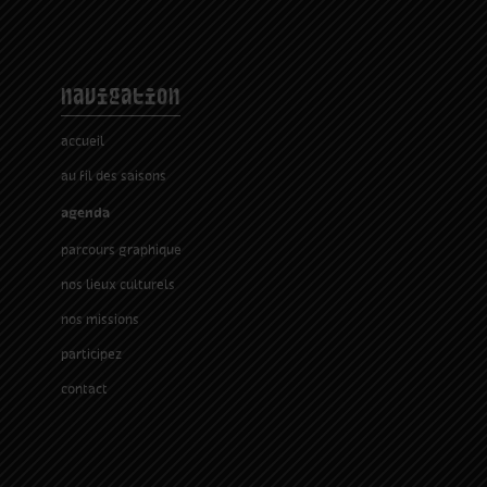
navigation
accueil
au fil des saisons
agenda
parcours graphique
nos lieux culturels
nos missions
participez
contact