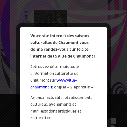
JUIL
5
2025
Votre site internet des saisons
culturelles de Chaumont vous
donne rendez-vous sur le site
5 Juil 2025
-
6 Juil 2025
internet de la Ville de Chaumont !
Visite – A la découverte des
portes du Vieux Chaumont
Retrouvez désormais toute
le centre-ville
Chaumont
l’information culturelle de
Chaumont sur
www.ville-
chaumont.fr
, onglet « S’épanouir »
Agenda, actualité, établissements
culturels, évènements et
manifestations artistiques et
culturelles…