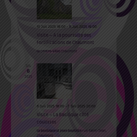
évènements
10 Juil 2025 18:00
-
11 Juil 2025 19:00
Visite – A la poursuite des
fortifications de Chaumont
le centre-ville
Chaumont
JUIL
6
2025
6 Juil 2025 18:00
-
7 Juil 2025 20:00
Visite – La Basilique côté
coulisses
la basilique st jean baptiste
rue Saint-Jean,
Chaumont