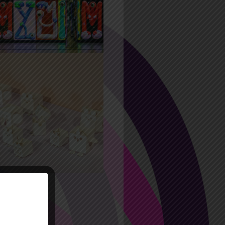
l
022
30 Avr 2022
tits Spécimens 6 –
e