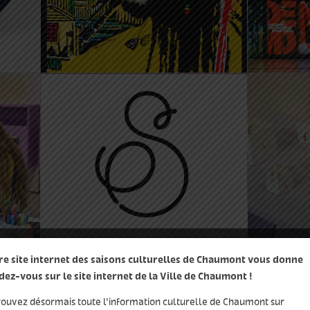
dread’ de Frédéric Voisin
Festiva
24 Fév 2022 19:00
22:00
2 Mar 2
Signal Sonore #2 :
Les Pe
Olivier Vaughan par
Jouabl
 »
Fabien Vandamme
re site internet des saisons culturelles de Chaumont vous donne
CHARGER PLUS
dez-vous sur le site internet de la Ville de Chaumont !
rouvez désormais toute l’information culturelle de Chaumont sur