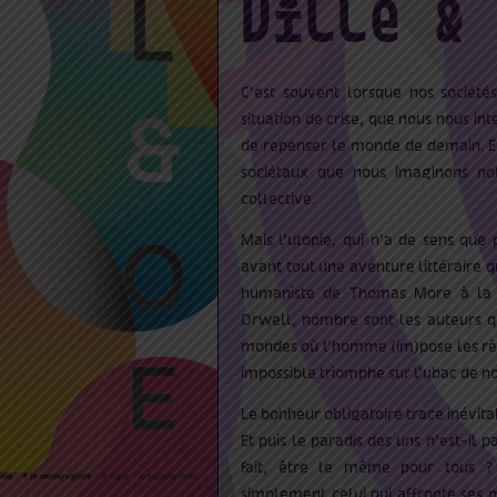
ville &
C’est souvent lorsque nos sociétés
situation de crise, que nous nous int
de repenser le monde de demain. Et
sociétaux que nous imaginons no
collective.
Mais l’utopie, qui n’a de sens que 
avant tout une aventure littéraire qu
humaniste de Thomas More à la d
Orwell, nombre sont les auteurs q
mondes où l’homme (im)pose les rè
impossible triomphe sur l’ubac de no
Le bonheur obligatoire trace inévitab
Et puis le paradis des uns n’est-il pa
fait, être le même pour tous ?
simplement celui qui affronte ses 