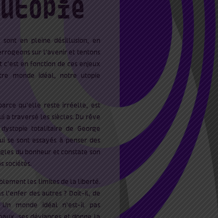
 utopie
 sont en pleine désillusion, en
errogeons sur l’avenir et tentons
 c’est en fonction de ces enjeux
tre monde idéal, notre utopie
parce qu’elle reste irréelle, est
i a traversé les siècles. Du rêve
ystopie totalitaire de George
ui se sont essayés à penser des
gles du bonheur et constate son
s sociétés.
lement les limites de la liberté.
s l’enfer des autres ? Doit-il, de
 Un monde idéal n’est-il pas
maux, ses déviances et donne la