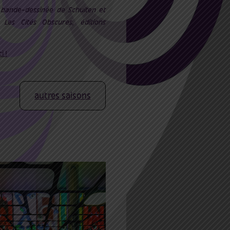
a bande-dessinée de Schuiten et
 Les Cités Obscures, éditions
ci !
autres saisons
021 14:00
27 Mar
:00
esign in motion)