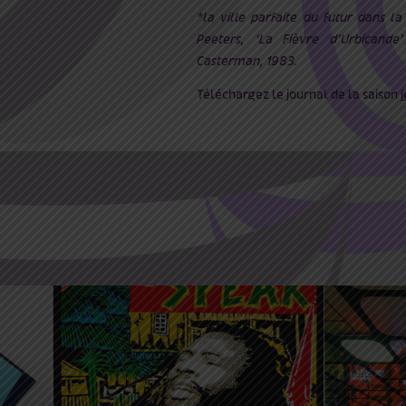
*la ville parfaite du futur dans l
Peeters, ‘La Fièvre d’Urbicande’
Casterman, 1983.
Téléchargez le journal de la saison
i
r
15 Déc 2021 00:00
20 Mar
5 Mai 2
2022 23:59
2022 18
exposition ‘Dreader than
Demo (d