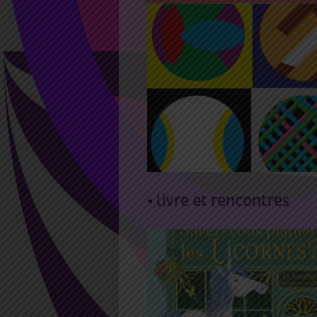
25 Juin 2022 14:00
17:4
atelier tout public
MULTIBALLE avec
Grégoire Romanet
• livre et rencontres
16 Avr 2022 16:00
16:40
Croqu’albums « Donner 