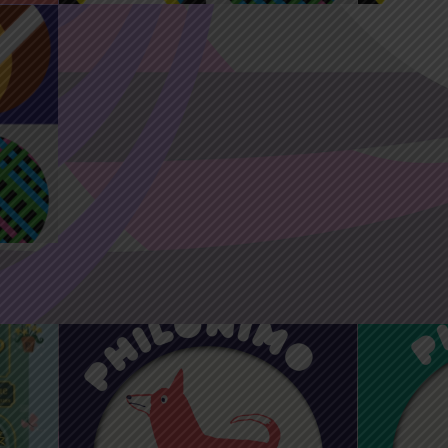
5
13 Juil 2022 16:00
17:00
12 Juil 
vie
Histoires en l’air avec les
Histoir