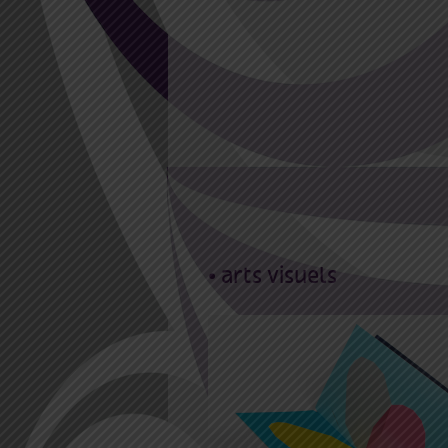
• arts visuels
5 Mai 2021 14:00
27 Ma
2022 18:00
Fanette Mellier –