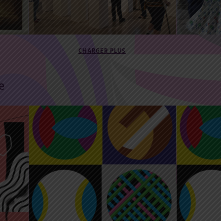
CHARGER PLUS
e
11 Juin 2022 14:00
17:45
18 Juin
2
atelier créatif tout public
atelier
de
MULTIBALLE avec
MULT
Grégoire Romanet
Grégoir