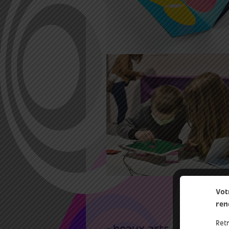
Feuilles volantes
2 Mar 2022 16:00
20:00
Ouverture du parcours
jeunesse « Les Petits
Spécimens 6 – Jouable
Vot
ren
Ret