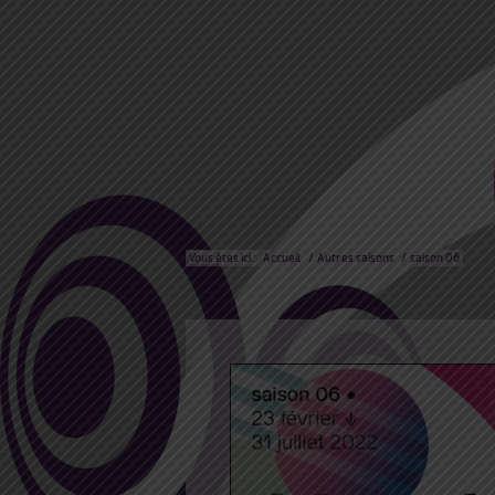
Vous êtes ici :
Accueil
/
Autres saisons
/
saison 06