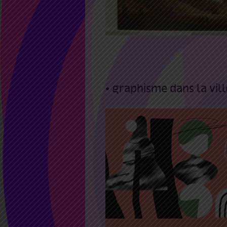
• graphisme dans la vill
25 Fév 2022
30 Juin 202
Déjà demain – fresque 
Goddog