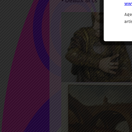
• beaux arts
www
Agen
arti
15 Mar 2022 20:30
22:0
Conférence du mardi
10 Mai 2022 20:30
22:0
Conférence du mardi