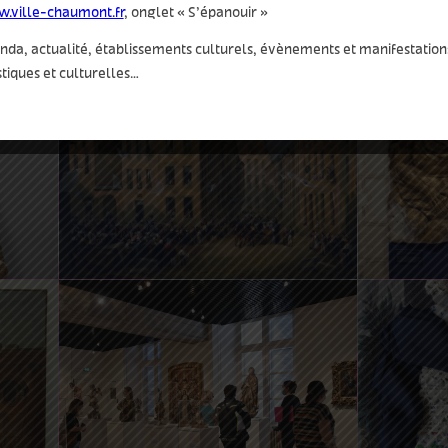
.ville-chaumont.fr
, onglet « S’épanouir »
da, actualité, établissements culturels, évènements et manifestation
stiques et culturelles…
0
13 Avr 2022 09:30
27 Avr 
Visite-atelier
Le Tour
0
14 Mai 2022 20:00
23:59
25 Mai 
Nuit des Musées
Visite-