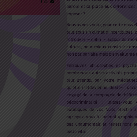
parole et sa place aux différence
imposer ?
Nous avons voulu, pour cette nouvell
plus sous un climat d’incertitudes
retrouver – enfin !- autour de mome
culture, pour mieux construire en
Non pas parfaite mais bienveillante
Retrouvez philosophes et psycha
nombreuses autres activités propo
plus grands, par votre médiath
qu’elle (re)devienne idéale- ; déco
engagé de la compagnie de théâtre i
pédocriminalité ; laissez-vous
extatiques de vos Nuits électro à
agrippez-vous à l’animal graphique
des Chaumontais et redessinons e
belle ville.