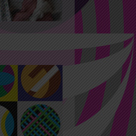
 2022 14:00
17:45
 créatif tout public
IBALLE avec
e Romanet