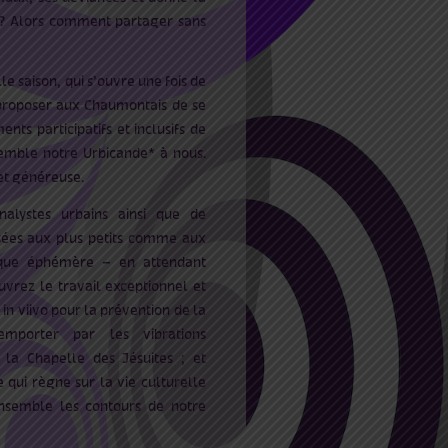
s ? Alors comment partager sans
e saison, qui s’ouvre une fois de
, proposer aux Chaumontais de se
nts participatifs et inclusifs de
semble notre Urbicande* à nous.
 et généreuse.
nalystes urbains ainsi que de
sées aux plus petits comme aux
èque éphémère – en attendant
uvrez le travail exceptionnel et
n viivo pour la prévention de la
 emporter par les vibrations
 la Chapelle des Jésuites ; et
 qui règne sur la vie culturelle
nsemble les contours de notre