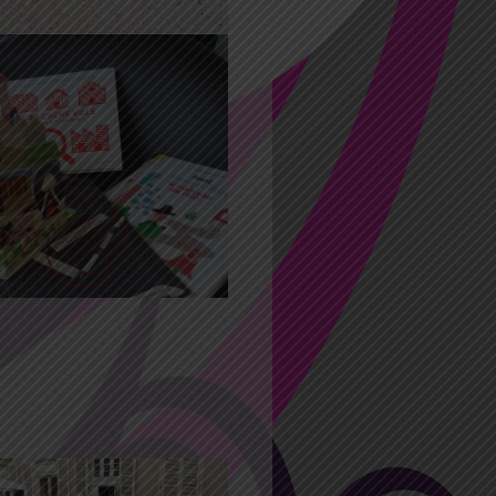
 2021 15:00
16:00
n livres /
’livres