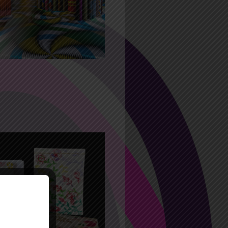
 Schuurman
2021
25 Août 2021
atelier ‘Mon carnet