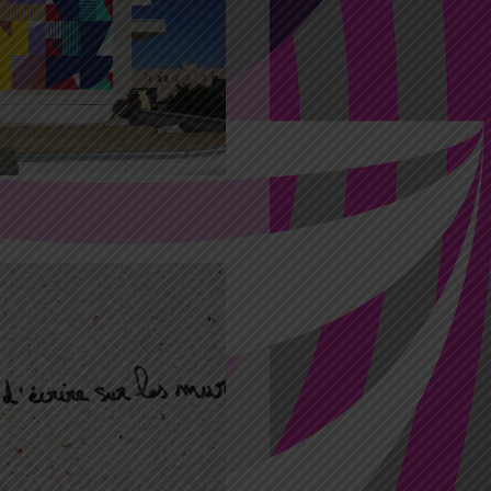
2021 00:00
18 Juin
:59
40 – Eltono
2021 15:00
17:00
t sur les murs !