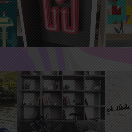
25 Mai 
15 Mar 2021
23 Mai 2021
2021 23
vitrines de caractère –
l
lycée CDG
modo n°
0
29 Mai 2021
4 Juin 2021
22 Mai 
la curieuse étagère
on écri