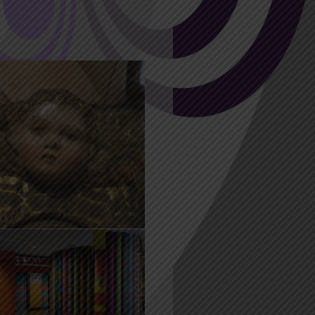
2021 10:00
7 Mai
:00
atelier ‘Sgraffito
porté
2021 14:00
7 Août
:00