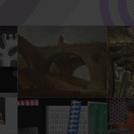
28 Avr 
13 Avr 2021 20:30
1
2021 16
conférence du mardi : les
tion
‘caprices’ d’Hubert Robert
visite-
– reporté
!’ – re
t
27 Mai 2021 14:00
7 Août
27 Mai 
2021 18:00
2021 18
er –