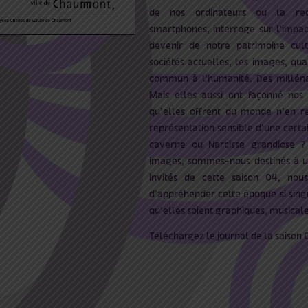
de nos ordinateurs ou la rec
smartphones, interroge sur l’impact
devenir de notre patrimoine cul
sociétés actuelles, les images, qu
commun à l’humanité. Des millénai
Mais elles aussi ont façonné nos 
qu’elles offrent du monde n’en re
représentation sensible d’une certa
caverne ou Narcisse grandiose 
images, sommes-nous destinés à un
invités de cette saison 04, nous
d’appréhender cette époque si singu
qu’elles soient graphiques, musicales
Téléchargez le journal de la saison