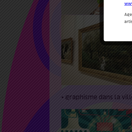
www
Agen
arti
1 Août 2021
Visites guidées de
l’accrochage ‘Traverser
paysage’
• graphisme dans la vill