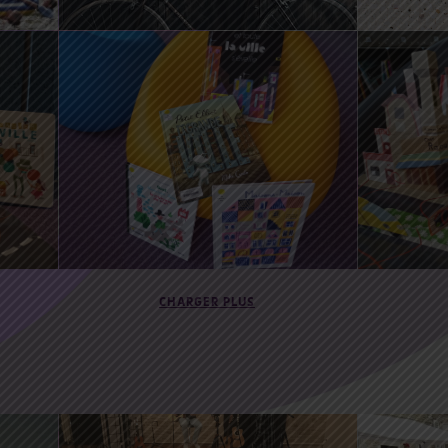
12 Juin 2021 10:30
11:30
19 Juin
ville en livres / bébés
ville e
lecteurs
imagina
CHARGER PLUS