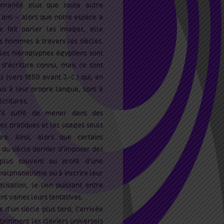
humanité plus que toute autre
0 ans – alors que notre espèce a
 fait parler les images, elle
s hommes à travers les siècles.
les hiéroglyphes égyptiens sont
d’écriture connu, mais ce sont
 (vers 1850 avant J.-C.) qui, en
us à leur propre langue, sont à
écritures.
il suffit de mener dans des
es pratiques et les usages seuls
ture. Ainsi, alors que certains
t du siècle dernier d’imposer des
plus souvent au profit d’une
analphabétisme ou à inscrire leur
lisation, le lien puissant entre
nt vaines leurs tentatives.
 d’un siècle plus tard, l’arrivée
tamment les claviers universels