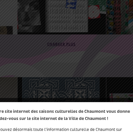
 /
Club Collecte
Michiel
CHARGER PLUS
1
23 Juil 2021
27 Août 2021
21 Juil 
re site internet des saisons culturelles de Chaumont vous donne
Visite-atelier ‘Sgraffito
Visite-
dez-vous sur le site internet de la Ville de Chaumont !
!’
gaufré’
rouvez désormais toute l’information culturelle de Chaumont sur