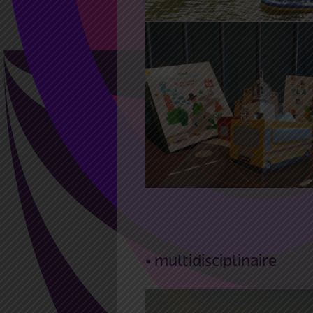
12 Juin 2021 16:30
17:30
ville en livres /
croqu’albums
• multidisciplinaire