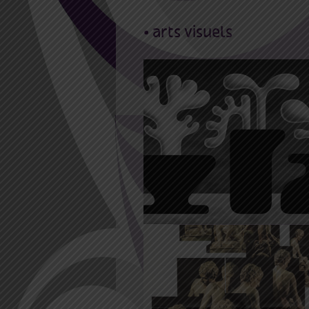
• arts visuels
12 Mar 2021
22 Août 202
art’bracadabra, l’exposi
– Raphaël Garnier
27 Mai 2021 14:00
7 Aoû
2021 18:00
Michel Le Petit Didi