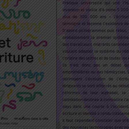
Pratique universelle qui unit l’
invention et vieille d’à peine 5 00
plus de 300 000 ans – l’écriture
témoigne et façonne l’existence de
D’abord pictogrammes puis rébus, 
probablement le premier système 
des travailleurs migrants cananéens
voulant adapter le système du réb
l’origine des lettres et de toutes les 
Ce n’est donc pas un débat qu’
amphithéâtres ou des hémicycles, l
définissent l’évolution de l’écri
dirigeants se sont efforcés au débu
réformes de leur alphabet, le 
latinisation destinée à combattre l’
pays dans une course à l’occidenta
écriture et identité a rendu totaleme
Il faut cependant constater que près
des nouvelles technologies avec no