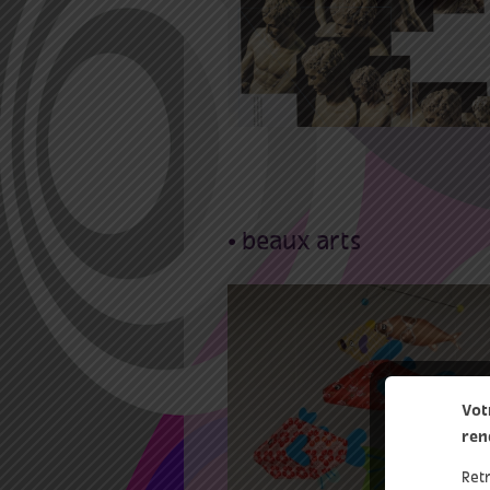
Aller / Voir / Pouvoir
Faire
• beaux arts
21 Juil 2021
24 Août 202
Visite-atelier ‘Sous
Vot
l’océan. Fabrique un
ren
mobile’
Ret