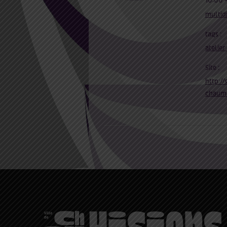
10:00 -
multidi
tags :
atelie
Site :
http://s
chaumo