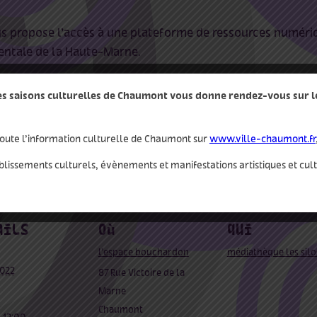
us propose l’accès à une plateforme de ressources numéri
ntale de la Haute-Marne.
der un court-métrage, commencer une petite séance de yo
des saisons culturelles de Chaumont vous donne rendez-vous sur le 
 un format ludique, vos bibliothécaires vous invitent à déco
clic depuis chez vous. »
oute l’information culturelle de Chaumont sur
www.ville-chaumont.fr
blissements culturels, évènements et manifestations artistiques et cul
ails
où
qui
l’espace bouchardon
médiathèque les silo
2022
87 Rue Victoire de la
Marne
Chaumont