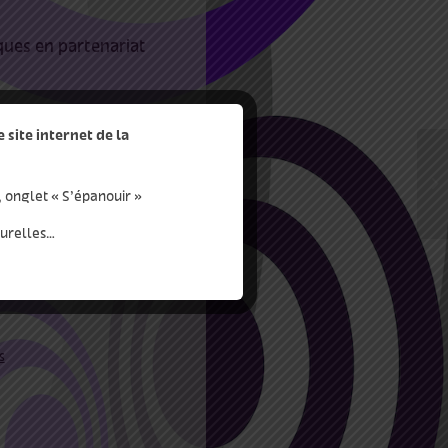
ques en partenariat
ga, quelques minutes
site internet de la
uvrir l’éventail des
, onglet « S’épanouir »
turelles…
s