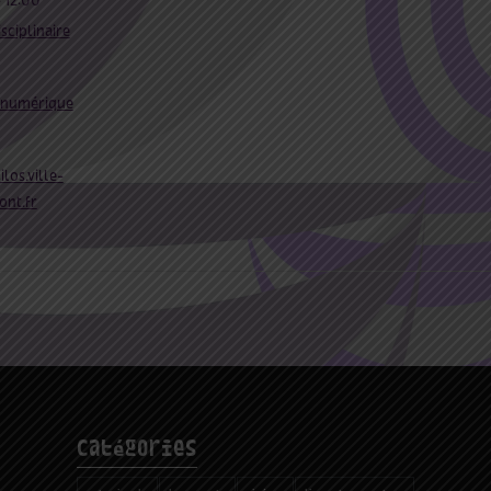
 12:00
sciplinaire
r numérique
ilos.ville-
nt.fr
catégories