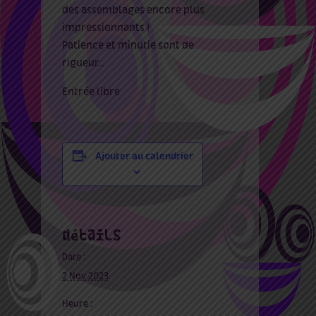
des assemblages encore plus
impressionnants !
Patience et minutie sont de
rigueur…
Entrée libre
Ajouter au calendrier
détails
Date :
2 Nov 2023
Heure :