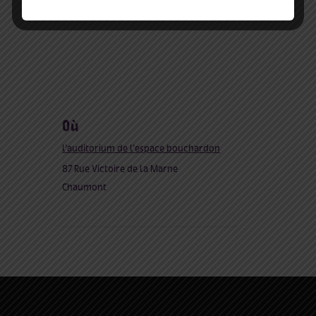
où
l’auditorium de l’espace bouchardon
87 Rue Victoire de la Marne
Chaumont