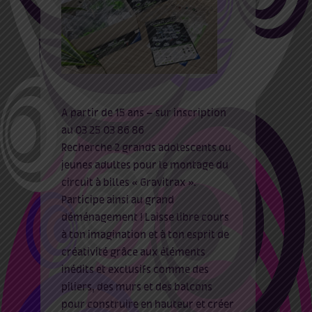
A partir de 15 ans – sur inscription
au 03 25 03 86 86
Recherche 2 grands adolescents ou
jeunes adultes pour le montage du
circuit à billes « Gravitrax ».
Participe ainsi au grand
déménagement ! Laisse libre cours
à ton imagination et à ton esprit de
créativité grâce aux éléments
inédits et exclusifs comme des
piliers, des murs et des balcons
pour construire en hauteur et créer