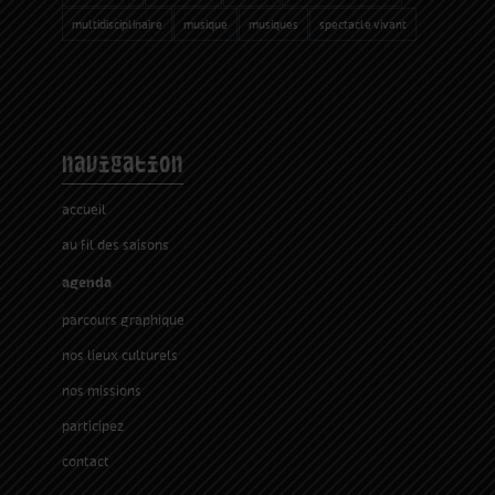
multidisciplinaire
musique
musiques
spectacle vivant
navigation
accueil
au fil des saisons
agenda
parcours graphique
nos lieux culturels
nos missions
participez
contact