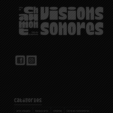
catégories
arts visuels
beaux arts
cinéma
livre et rencontres