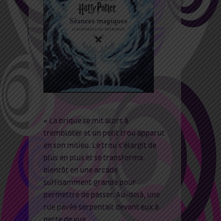
« La brique se mit alors à
trembloter et un petit trou apparut
en son milieu. Le trou s’élargit de
plus en plus et se transforma
bientôt en une arcade
suffisamment grande pour
permettre de passer. Au-delà, une
rue pavée serpentait devant eux à
perte de vue.