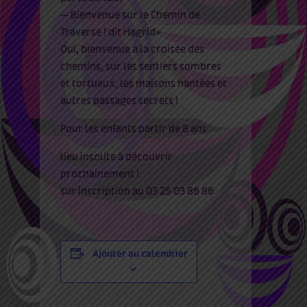
— Bienvenue sur le Chemin de
Traverse ! dit Hagrid»
Oui, bienvenue à la croisée des
chemins, sur les sentiers sombres
et tortueux, les maisons hantées et
autres passages secrets !
Pour les enfants partir de 8 ans
lieu insolite à découvrir
prochainement !
sur inscription au 03 25 03 86 86
Ajouter au calendrier