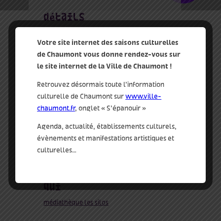
détails
Date :
Votre site internet des saisons culturelles
2 Nov 2022
de Chaumont vous donne rendez-vous sur
Heure :
le site internet de la Ville de Chaumont !
15:00 - 16:00
Retrouvez désormais toute l’information
livre et rencontres
culturelle de Chaumont sur
www.ville-
chaumont.fr
, onglet « S’épanouir »
tags :
lecture
Agenda, actualité, établissements culturels,
évènements et manifestations artistiques et
Site :
culturelles…
http://silos.ville-chaumont.fr
qui
médiathèque les silos