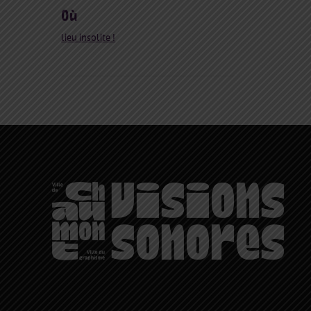
où
lieu insolite !