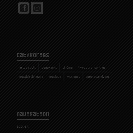
catégories
arts visuels
beaux arts
cinéma
livre et rencontres
multidisciplinaire
musique
musiques
spectacle vivant
navigation
accueil