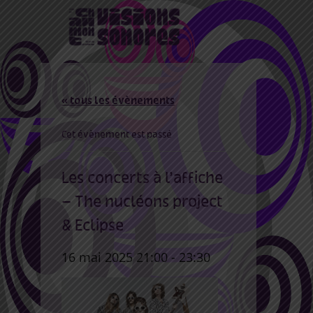
« tous les évènements
Cet évènement est passé
Les concerts à l’affiche
– The nucléons project
& Eclipse
16 mai 2025 21:00
-
23:30