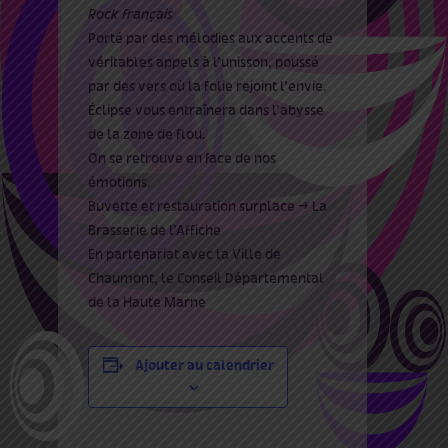
Rock français
Porté par des mélodies aux accents de
véritables appels à l’unisson, poussé
par des vers où la folie rejoint l’envie.
Éclipse vous entraînera dans l’abysse
de la zone de flou.
On se retrouve en face de nos
émotions.
Buvette et restauration surplace -> La
Brasserie de l’Affiche
En partenariat avec la Ville de
Chaumont, le Conseil Départemental
de la Haute Marne
Ajouter au calendrier