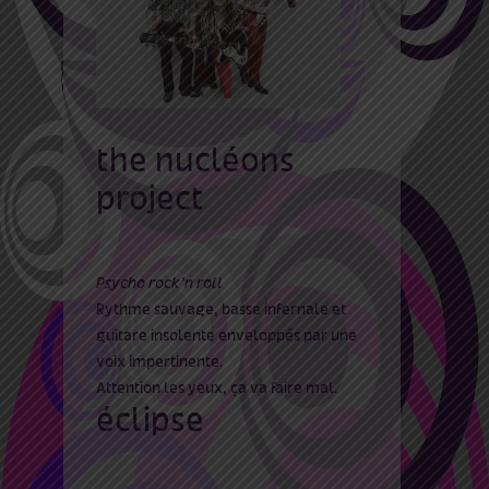
the nucléons
project
Psycho rock’n roll
Rythme sauvage, basse infernale et
guitare insolente enveloppés par une
voix impertinente.
Attention les yeux, ça va faire mal.
éclipse