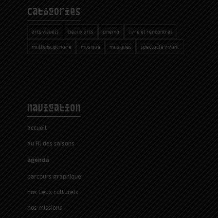
catégories
arts visuels
beaux arts
cinéma
livre et rencontres
multidisciplinaire
musique
musiques
spectacle vivant
navigation
accueil
au fil des saisons
agenda
parcours graphique
nos lieux culturels
nos missions