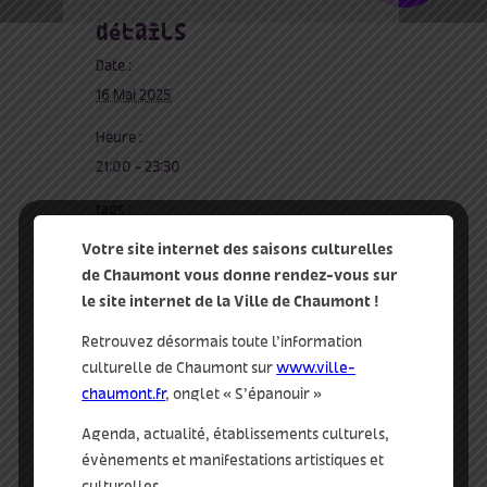
détails
Date :
16 Mai 2025
Heure :
21:00 - 23:30
tags :
à l'affiche
,
concert
,
été
,
musique
,
Votre site internet des saisons culturelles
place des arts
de Chaumont vous donne rendez-vous sur
le site internet de la Ville de Chaumont !
qui
Retrouvez désormais toute l’information
l’association subwave records
culturelle de Chaumont sur
www.ville-
chaumont.fr
, onglet « S’épanouir »
Agenda, actualité, établissements culturels,
évènements et manifestations artistiques et
culturelles…