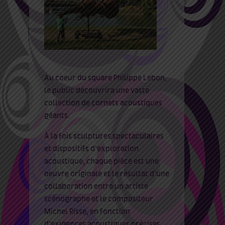
Au coeur du square Philippe Lebon,
le public découvrira une vaste
collection de cornets acoustiques
géants.
À la fois sculptures spectaculaires
et dispositifs d’exploration
acoustique, chaque pièce est une
oeuvre originale et le résultat d’une
collaboration entre un artiste
scénographe et le compositeur
Michel Risse, en fonction
d’exigences acoustiques précises.