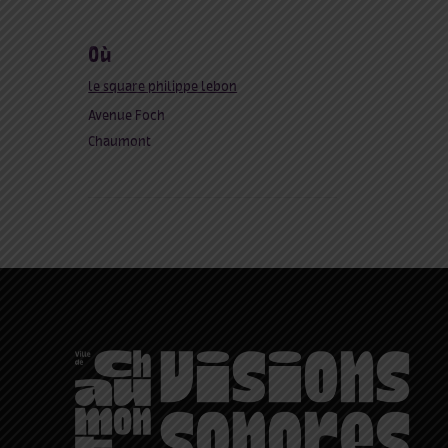
où
le square philippe lebon
Avenue Foch
Chaumont