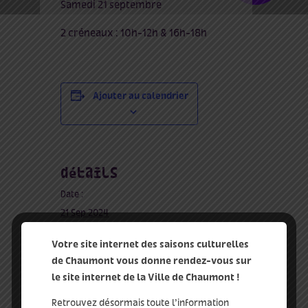
Samedi 21 septembre
2 créneaux : 10h-12h & 16h-18h
Ajouter au calendrier
détails
Date :
21 Sep 2024
Heure :
Votre site internet des saisons culturelles
10:00 - 18:00
de Chaumont vous donne rendez-vous sur
le site internet de la Ville de Chaumont !
musique
Retrouvez désormais toute l’information
tags :