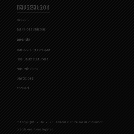
navigation
accueil
au fil des saisons
agenda
parcours graphique
nos lieux culturels
nos missions
participez
contact
© Copyright - 2019-2023 - saisons culturelles de chaumont -
crédits-mentions légales