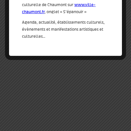
culturelle de Chaumont sur
www.ville-
acoustique
,
découverte
,
écoute
,
chaumont.fr
, onglet « S’épanouir »
parcours
,
plein air
,
sonore
Agenda, actualité, établissements culturels,
évènements et manifestations artistiques et
qui
culturelles…
dans la ville