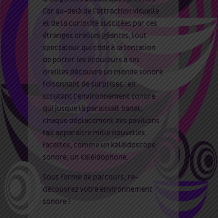
Car au-delà de l’attraction visuelle
et de la curiosité suscitées par ces
étranges oreilles géantes, tout
spectateur qui cède à la tentation
de porter les écouteurs à ses
oreilles découvre un monde sonore
foisonnant de surprises : en
scrutant l’environnement sonore
qui jusque là paraissait banal,
chaque déplacement des pavillons
fait apparaître mille nouvelles
facettes, comme un kaléidoscope
sonore, un kaléidophone.
Sous forme de parcours, re-
découvrez votre environnement
sonore !