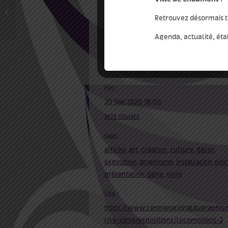
Myr Muratet, Zone de
confort
Retrouvez désormais t
Agenda, actualité, éta
détails
Début :
12 Août 2020 14:00
Fin :
20 Sep 2020 18:00
arts visuels
tags :
affiche
,
art
,
création
,
culture
,
décor
,
exposition
,
graphisme
,
installation
,
pièc
présentation
,
signe
,
visite
Site :
https://www.centrenationaldugraphism
r/le-signe/expositions/locomotions-2