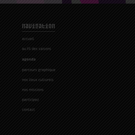
navigation
accueil
au fil des saisons
agenda
parcours graphique
nos lieux culturels
nos missions
participez
contact