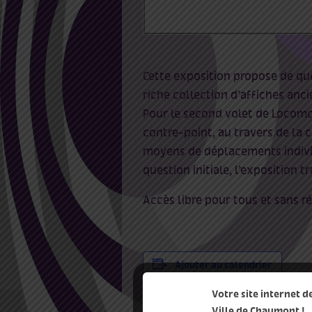
Cette exposition propose de que
riche collection d’affiches anc
Pour le second volet de Locomo
contre-point, au travers de la c
moyens de déplacements individ
question initiale, l’exposition tr
Accès libre pour tous et sans r
Ajouter au calendrier
Votre site internet 
Ville de Chaumont !