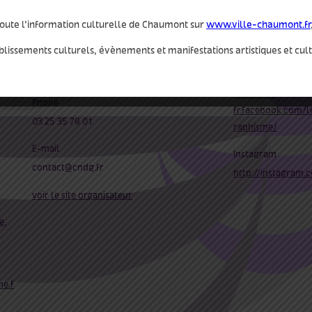
oute l’information culturelle de Chaumont sur
www.ville-chaumont.fr
blissements culturels, évènements et manifestations artistiques et cul
qui
autres
Facebook
le signe
https://fr-
Phone
fr.facebook.com/l
03 25 35 79 01
raphisme/
E-mail
Instagram
contact@cndg.fr
http://instagram.
voir le site organisateur
e
,
e.f