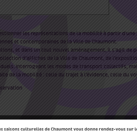
stionner les représentations de la mobilité à partir d’une 
iennes et contemporaines de la Ville de Chaumont.
tions, et dans un tout nouvel aménagement, il s’agit de p
ollection d’affiches de la Ville de Chaumont, de l’expositio
uels. Interrogeant les modes de transport collectifs, ma
aite de la mobilité : celle du trajet à l’évidence, celle du vo
éservation
des saisons culturelles de Chaumont vous donne rendez-vous sur le 