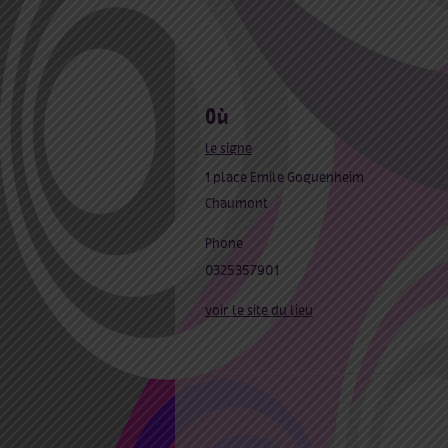
où
le signe
1 place Emile Goguenheim
Chaumont
Phone
0325357901
voir le site du lieu