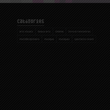
catégories
arts visuels
beaux arts
cinéma
livre et rencontres
multidisciplinaire
musique
musiques
spectacle vivant