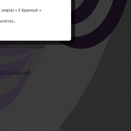
, onglet « S’épanouir »
turelles…
esignecentrenationaldug
com/lesigne_cndg