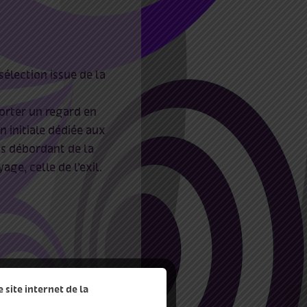
sélection issue de la
orter un regard en
n initiale dédiée aux
is débordant de la
yage, celle de l’exil.
site internet de la