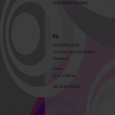
local
,
locale
,
musique
où
le nouveau relax
15 bis rue Lévy-Alphandéry
Chaumont
Phone
03 25 01 68 80
voir le site du lieu