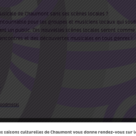
sicale de Chaumont sans ses scènes locales ?
ntournable pour les groupes et musiciens locaux qui souha
ant un public. Ces nouvelles scènes locales seront comme 
s rencontres et des découvertes musicales en tous genres !
/
woodmetal
le.php?id=100065275330068
des saisons culturelles de Chaumont vous donne rendez-vous sur le 