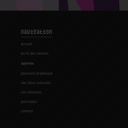
navigation
accueil
au fil des saisons
agenda
parcours graphique
nos lieux culturels
nos missions
participez
contact