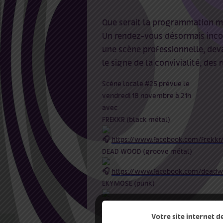
Que serait la programmation mu
Un rendez-vous désormais inco
une scène professionnelle, dev
le signe de la convivialité, de
Scène locale #25 prévue le
vendredi 18 novembre à 21h
avec
FREKKR (black métal)
https://www.facebook.com/frekkr
DEAD WOOD (groove métal)
https://www.facebook.com/dead
EKYMOSE (punk)
https://www.facebook.com/profi
ENTRÉE LIBRE
Votre site internet 