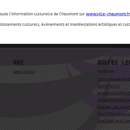
oute l’information culturelle de Chaumont sur
www.ville-chaumont.fr
blissements culturels, évènements et manifestations artistiques et cul
qui
autres
Facebook
dans la ville
https://www.faceb
995477372/?
acontext=%7b%22e
2%3a%5b%7b%22
alendar_tab_eve
%3a%22bookmark
2c%22ref_notif_t