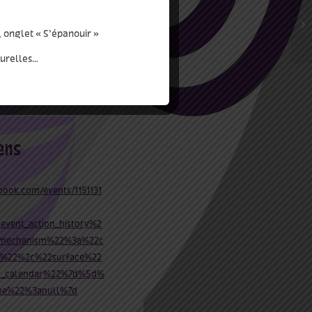
, onglet « S’épanouir »
turelles…
ook.com/events/1151131
vent_action_history%2
mechanism%22%3a%22c
nt%22%2c%22surface%22
_calendar%22%7d%5d%
ype%22%3anull%7d