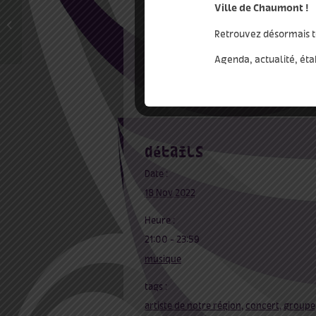
BUVETTE SUR PLACE
Ville de Chaumont !
REPORTÉ – Spectacle
‘Odysseus’ de la Cie
Retrouvez désormais t
Karnavires
Ajouter au calendrier
Agenda, actualité, éta
détails
Date :
18 Nov 2022
Heure :
21:00 - 23:59
musique
tags :
artiste de notre région
,
concert
,
groupe