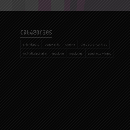
catégories
arts visuels
beaux arts
cinéma
livre et rencontres
multidisciplinaire
musique
musiques
spectacle vivant