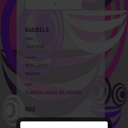
détails
Date :
7 Juin 2025
Heure :
19:00 - 23:30
musique
tags :
à l'affiche
,
concert
,
été
,
musique
qui
l’association lézarts vivants