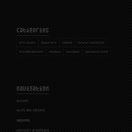
catégories
arts visuels
beaux arts
cinéma
livre et rencontres
multidisciplinaire
musique
musiques
spectacle vivant
navigation
accueil
au fil des saisons
agenda
parcours graphique