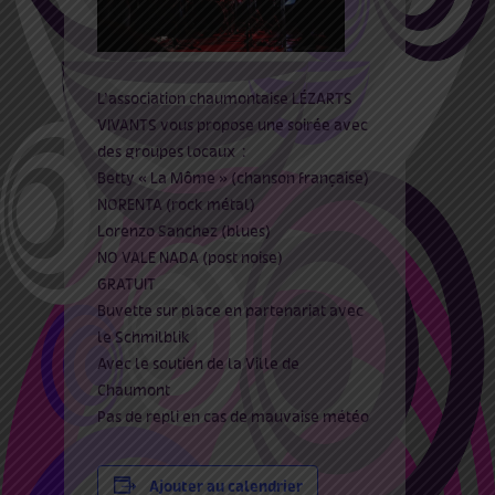
L’association chaumontaise LÉZARTS
VIVANTS vous propose une soirée avec
des groupes locaux :
Betty « La Môme » (chanson française)
NORENTA (rock métal)
Lorenzo Sanchez (blues)
NO VALE NADA (post noise)
GRATUIT
Buvette sur place en partenariat avec
le Schmilblik
Avec le soutien de la Ville de
Chaumont
Pas de repli en cas de mauvaise météo
Ajouter au calendrier