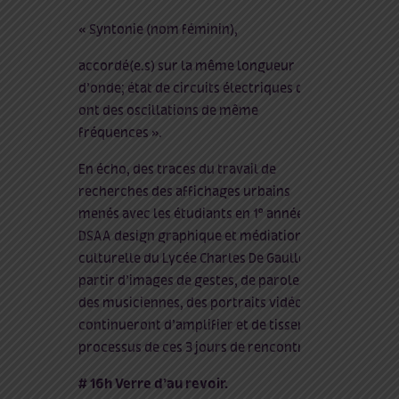
« Syntonie (nom féminin),
accordé(e.s) sur la même longueur
d’onde; état de circuits électriques qui
ont des oscillations de même
fréquences ».
En écho, des traces du travail de
recherches des affichages urbains
menés avec les étudiants en 1° année de
DSAA design graphique et médiation
culturelle du Lycée Charles De Gaulle à
partir d’images de gestes, de paroles
des musiciennes, des portraits vidéos –
continueront d’amplifier et de tisser le
processus de ces 3 jours de rencontres.
# 16h Verre d’au revoir.