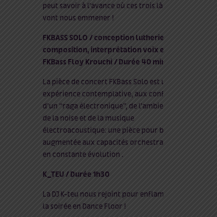
peut savoir à l’avance où ces trois là
vont nous emmener !
FKBASS SOLO / conception lutherie,
composition, interprétation voix et
FKBass Floy Krouchi / Durée 40 min
La pièce de concert FKBass Solo est une
expérience contemplative, aux confins
d’un “raga électronique”, de l’ambient,
de la noise et de la musique
électroacoustique: une pièce pour basse
augmentée aux capacités orchestrales,
en constante évolution .
K_TEU / Durée 1h30
La DJ K-teu nous rejoint pour enflammer
la soirée en Dance Floor !