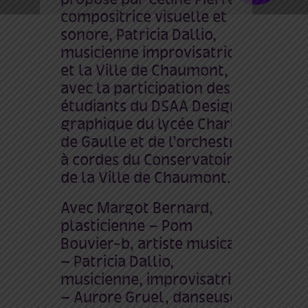
compositrice visuelle et
sonore, Patricia Dallio,
musicienne improvisatrice
et la Ville de Chaumont,
avec la participation des
étudiants du DSAA Design
graphique du lycée Charles
de Gaulle et de l’orchestre
à cordes du Conservatoire
de la Ville de Chaumont.
Avec Margot Bernard,
plasticienne – Pom
Bouvier-b, artiste musicale
– Patricia Dallio,
musicienne, improvisatrice
– Aurore Gruel, danseuse