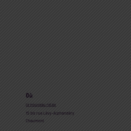
où
le nouveau relax
15 bis rue Lévy-Alphandéry
Chaumont