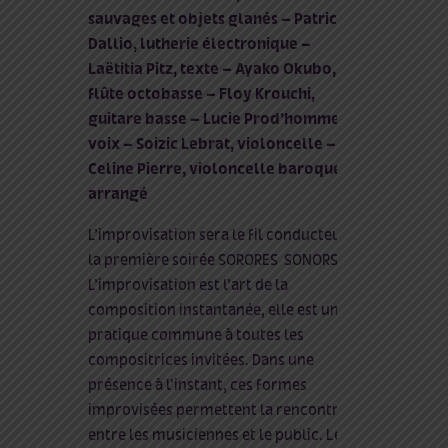
sauvages et objets glanés – Patricia
Dallio, lutherie électronique –
Laëtitia Pitz, texte – Ayako Okubo,
flûte octobasse – Floy Krouchi,
guitare basse – Lucie Prod’homme,
voix – Soizic Lebrat, violoncelle –
Celine Pierre, violoncelle baroque
arrangé
L’improvisation sera le fil conducteur de
la première soirée SORORES
SONORS.
L’improvisation est l’art de la
composition instantanée, elle est une
pratique commune à toutes les
compositrices invitées. Dans une
présence à l’instant, ces formes
improvisées permettent la rencontre
entre les musiciennes et le public. Les