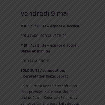
vendredi 9 mai
# 18h / La Bulle – espace d’ accueil
POT & PAROLES D’OUVERTURE
# 19h / La Bulle – espace d’accueil /
Durée 40 minutes
SOLO ACOUSTIQUE
SOLO SUITE / composition,
interprétation Soizic Lebrat
Solo Suite est une réinterprétation libre,
de la première suite pour violoncelle
seul de Jean – Sébastien Bach, œuvre à
l’empreinte généreuse, faite de couches