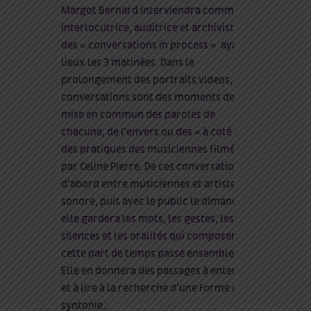
Margot Bernard interviendra comme
interlocutrice, auditrice et archiviste
des « conversations in process »
ayant
lieux les 3 matinées. Dans le
prolongement des portraits videos, ces
conversations sont des moments de
mise en commun des paroles de
chacune, de l’envers ou des « à coté »
des pratiques des musiciennes filmées
par Celine Pierre. De ces conversations,
d’abord entre musiciennes et artistes du
sonore, puis avec le public le dimanche,
elle gardera les mots, les gestes, les
silences et les oralités qui composeront
cette part de temps passé ensemble.
Elle en donnera des passages à entendre
et à lire à la recherche d’une forme de
syntonie :