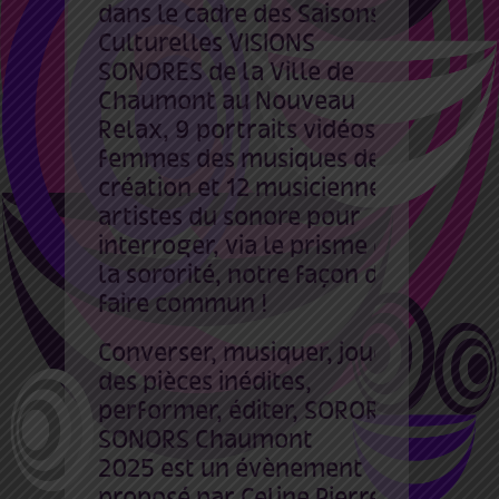
dans le cadre des Saisons
Culturelles VISIONS
SONORES de la Ville de
Chaumont au Nouveau
Relax, 9 portraits vidéos de
femmes des musiques de
création et 12 musiciennes
artistes du sonore pour
interroger, via le prisme de
la sororité, notre façon de
faire commun !
Converser, musiquer, jouer
des pièces inédites,
performer, éditer, SORORES
SONORS
Chaumont
2025
est un évènement
proposé par Celine Pierre,