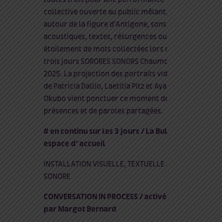
collective ouverte au public mêlant,
autour de la figure d’Antigone, sons
acoustiques, textes, résurgences ou
étoilement de mots collectées lors des
trois jours SORORES SONORS Chaumont
2025. La projection des portraits vidéos
de Patricia Dallio, Laetitia Pitz et Ayako
Okubo vient ponctuer ce moment de
présences et de paroles partagées.
# en continu sur les 3 jours / La Bulle –
espace d’ accueil
INSTALLATION VISUELLE, TEXTUELLE &
SONORE
CONVERSATION IN PROCESS / activée
par Margot Bernard