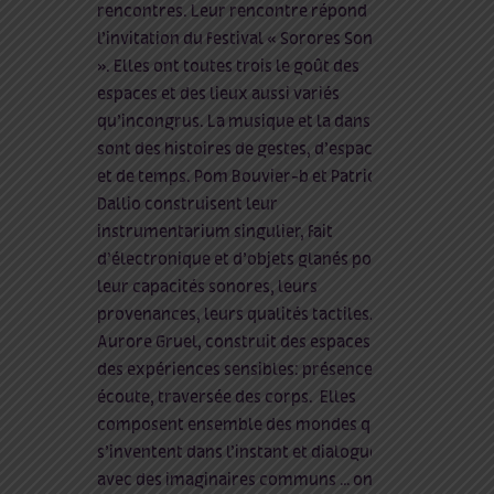
rencontres. Leur rencontre répond à
l’invitation du festival « Sorores Sonors
». Elles ont toutes trois le goût des
espaces et des lieux aussi variés
qu’incongrus. La musique et la danse
sont des histoires de gestes, d’espaces
et de temps. Pom Bouvier-b et Patricia
Dallio construisent leur
instrumentarium singulier, fait
d’électronique et d’objets glanés pour
leur capacités sonores, leurs
provenances, leurs qualités tactiles.
Aurore Gruel, construit des espaces et
des expériences sensibles: présence,
écoute, traversée des corps.
Elles
composent ensemble des mondes qui
s’inventent dans l’instant et dialoguent
avec des imaginaires communs … on ne