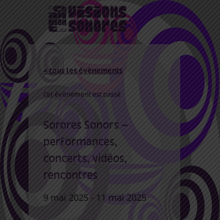
« tous les évènements
Cet évènement est passé
Sorores Sonors –
performances,
concerts, vidéos,
rencontres
9 mai 2025
-
11 mai 2025