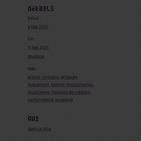
détails
Début :
9 Mai 2025
Fin :
11 Mai 2025
musique
tags :
artiste
,
concerts
,
échange
,
évènement
,
femme
,
improvisation
,
musicienne
,
musique de création
,
performance
,
weekend
qui
dans la ville