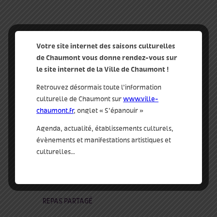
dimanche 11 mai
Votre site internet des saisons culturelles
de Chaumont vous donne rendez-vous sur
le site internet de la Ville de Chaumont !
# 11h / Le Studio
Retrouvez désormais toute l’information
CONVERSATIONS in process – tous public
culturelle de Chaumont sur
www.ville-
/ durée 2h
chaumont.fr
, onglet « S’épanouir »
Issues des 2 matinées précédentes
Agenda, actualité, établissements culturels,
conduites par la plasticienne Margot
évènements et manifestations artistiques et
Bernard autour de conversations,
culturelles…
actions et échanges avec le public.
# 13h / Le Studio ou dehors
REPAS PARTAGÉ