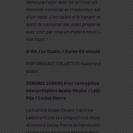
Venez partager avec les artistes un
moment convivial et chaleureux autour
d’un repas. L’occasion d’échanger mais
aussi de savourer des plats préparés
avec soin par chacun d’entre nous ! À
vos fours !
# 15h / Le Studio / Durée 60 minutes
PERFORMANCE COLLECTIVE ouverte au
public
SORORES SONORS trio/ conception &
interprétation Ayako Okubo / Laëtitia
Pitz / Celine Pierre
La flûtiste Ayako Okubo, l’actrice
Laëtitia Pitz et la compositrice visuelle
et sonore Celine Pierre se retrouvent
toutes trois pour une performance