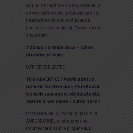
de Lucie Prod’homme et un travail mené
en workshop avec le Conservatoire, une
interprétation des 20 élèves de
l’orchestre à cordes du Conservatoire de
Chaumont.
# 20h30 / Grande Salle – scène
pluridisciplinaire
LUTHERIES ELECTRO
TRIO ADVENTICE / Patricia Dallio
lutherie électronique, Pom Bouvier-b
lutherie sauvage et objets glanés,
Aurore Gruel danse / Durée 40 min
POM BOUVIER-b, PATRICIA DALLIO et
AURORE GRUEL pratiquent une
improvisation libre propice aux