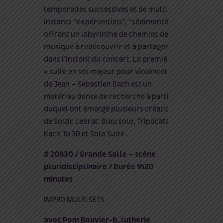
temporelles successives et de multiples
instants “expérientiels”, “sédimentés”,
offrant un labyrinthe de chemins de
musique à redécouvrir et à partager
dans l’instant du concert. La première
« suite en sol majeur pour violoncelle »
de Jean – Sébastien Bach est un
matériau dense de recherche à partir
duquel ont émergé plusieurs créations
de Soizic Lebrat: Bleu solo, Triplicata,
Bach To 3D et Solo Suite .
# 20h30 / Grande Salle – scène
pluridisciplinaire / Durée 1h20
minutes
IMPRO MULTI SETS
avec Pom Bouvier-b, lutherie