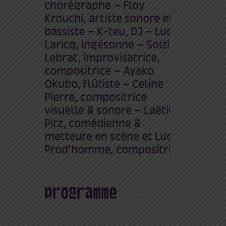
chorégraphe – Floy
Krouchi, artiste sonore et
bassiste – K-teu, DJ – Lucie
Laricq, ingésonne – Soizic
Lebrat, improvisatrice,
compositrice – Ayako
Okubo, flûtiste – Celine
Pierre, compositrice
visuelle & sonore – Laëtitia
Pitz, comédienne &
metteure en scène et Lucie
Prod’homme, compositrice.
programme