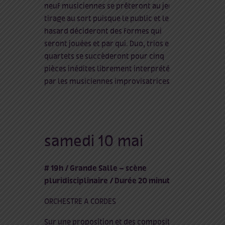
neuf musiciennes se prêteront au jeu du
tirage au sort puisque le public et le
hasard décideront des formes qui
seront jouées et par qui. Duo, trios et
quartets se succèderont pour cinq
pièces inédites librement interprétées
par les musiciennes improvisatrices.
samedi 10 mai
# 19h / Grande Salle – scène
pluridisciplinaire / Durée 20 minutes
ORCHESTRE A CORDES
Sur une proposition et des compositions