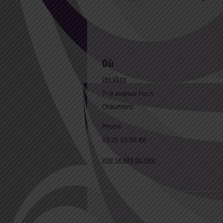
où
les silos
7-9 avenue Foch
Chaumont
Phone
03 25 03 86 86
voir le site du lieu