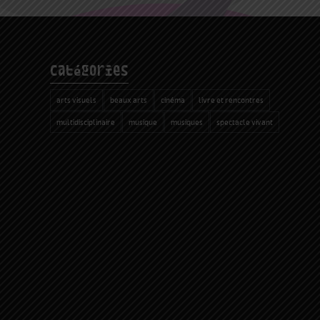
catégories
arts visuels
beaux arts
cinéma
livre et rencontres
multidisciplinaire
musique
musiques
spectacle vivant