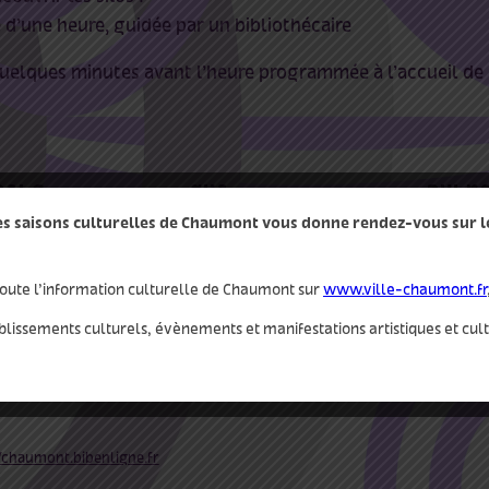
d’une heure, guidée par un bibliothécaire
quelques minutes avant l’heure programmée à l’accueil de
ails
qui
autr
des saisons culturelles de Chaumont vous donne rendez-vous sur le 
Faceboo
médiathèque les silos
2025
http://@
mont
oute l’information culturelle de Chaumont sur
www.ville-chaumont.fr
Instagra
blissements culturels, évènements et manifestations artistiques et cul
http://l
t rencontres
,
sciplinaire
//chaumont.bibenligne.fr