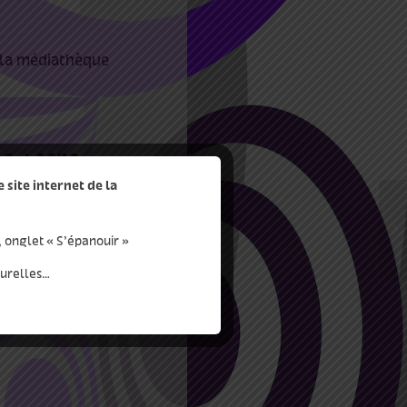
 la médiathèque
es
site internet de la
k
mediathequesiloschau
, onglet « S’épanouir »
m
turelles…
essilos_chaumont