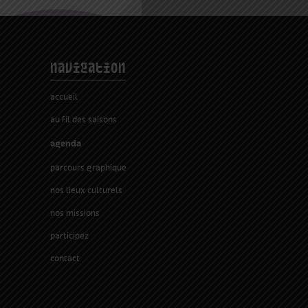
navigation
accueil
au fil des saisons
agenda
parcours graphique
nos lieux culturels
nos missions
participez
contact