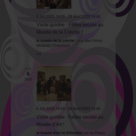
6 Juil 2023 16:00
-
28 Août 2023 14:40
Visite guidée : Faites escale au
Musée de la Crèche !
le musée de la crèche
1 rue des Frères
Mistarlet, Chaumont
3 €
JUIL
6
2023
6 Juil 2023 14:00
-
28 Août 2023 16:40
Visite guidée : Faites escale au
Musée d’Art !
le musée d'art et d'histoire
rue du Palais