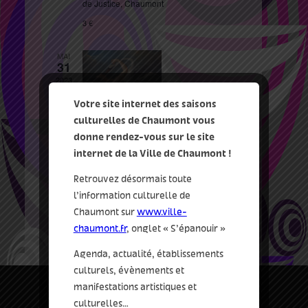
de Justice, Chaumont
3 €
MAI
31
2023
Votre site internet des saisons
culturelles de Chaumont vous
donne rendez-vous sur le site
31 Mai 2023 17:00
-
18:00
internet de la Ville de Chaumont !
Le Tour de l’œuvre ‘Léda et le
Retrouvez désormais toute
Cygne, Jean-François de Troy’
l’information culturelle de
le musée d'art et d'histoire
rue du Palais
de Justice, Chaumont
Chaumont sur
www.ville-
chaumont.fr
, onglet « S’épanouir »
Agenda, actualité, établissements
culturels, évènements et
manifestations artistiques et
culturelles…