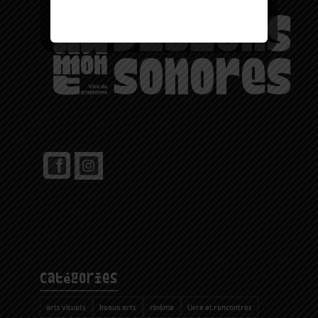
catégories
arts visuels
beaux arts
cinéma
livre et rencontres