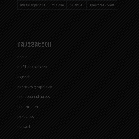
multidisciplinaire
musique
musiques
spectacle vivant
navigation
accueil
au fil des saisons
agenda
parcours graphique
nos lieux culturels
nos missions
participez
contact