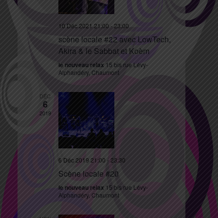
10 Déc 2021 21:00
-
23:00
scène locale #22 avec LowTech,
Akira & le Sabbat et Koèm
le nouveau relax
15 bis rue Lévy-
Alphandéry, Chaumont
DÉC
6
2019
6 Déc 2019 21:00
-
23:30
Scène locale #20
le nouveau relax
15 bis rue Lévy-
Alphandéry, Chaumont