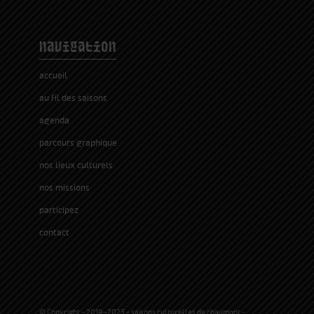
navigation
accueil
au fil des saisons
agenda
parcours graphique
nos lieux culturels
nos missions
participez
contact
© Copyright - 2019-2023 - saisons culturelles de chaumont -