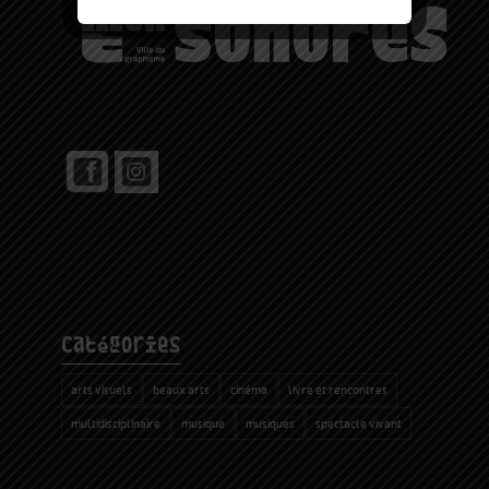
catégories
arts visuels
beaux arts
cinéma
livre et rencontres
multidisciplinaire
musique
musiques
spectacle vivant