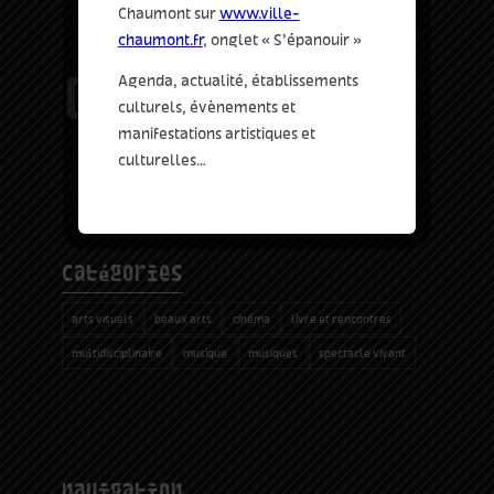
Chaumont sur
www.ville-
chaumont.fr
, onglet « S’épanouir »
Agenda, actualité, établissements
culturels, évènements et
manifestations artistiques et
culturelles…
catégories
arts visuels
beaux arts
cinéma
livre et rencontres
multidisciplinaire
musique
musiques
spectacle vivant
navigation