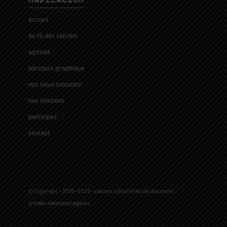
accueil
au fil des saisons
agenda
parcours graphique
nos lieux culturels
nos missions
participez
contact
© Copyright - 2019-2023 - saisons culturelles de chaumont -
crédits-mentions légales