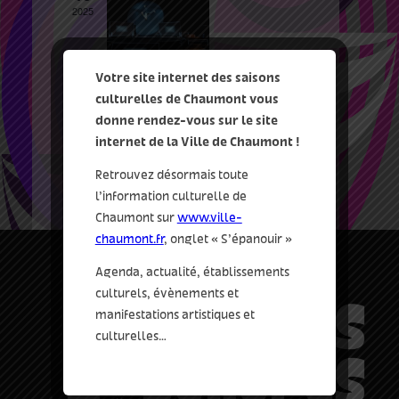
2025
Votre site internet des saisons
15 Mai 2025 19:00
-
20:00
culturelles de Chaumont vous
Loops
donne rendez-vous sur le site
internet de la Ville de Chaumont !
le nouveau relax
15 bis rue Lévy-
Alphandéry, Chaumont
Retrouvez désormais toute
l’information culturelle de
Chaumont sur
www.ville-
chaumont.fr
, onglet « S’épanouir »
Agenda, actualité, établissements
culturels, évènements et
manifestations artistiques et
culturelles…