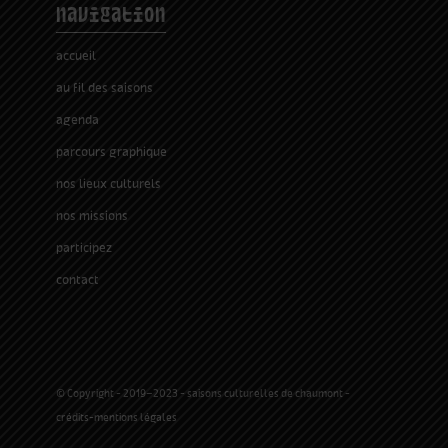
navigation
accueil
au fil des saisons
agenda
parcours graphique
nos lieux culturels
nos missions
participez
contact
© Copyright - 2019-2023 - saisons culturelles de chaumont -
crédits-mentions légales