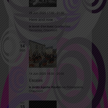
28 Juin 2025 17:00
-
21:30
Here and now
le lavoir d'en buez
Quartier des
Tanneries, Chaumont
JUIN
14
2025
14 Juin 2025 18:30
-
20:00
Escales
le jardin Agathe Roullot
rue Robespierre,
Chaumont
MAI
15