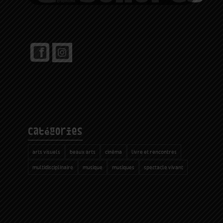
catégories
arts visuels
beaux arts
cinéma
livre et rencontres
multidisciplinaire
musique
musiques
spectacle vivant