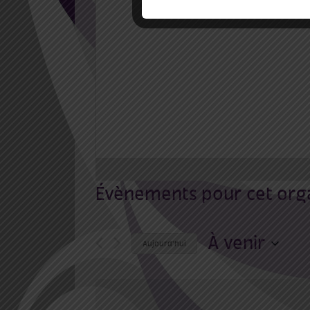
Évènements pour cet org
À venir
Aujourd'hui
Sélectionnez
une
date.