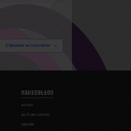
Évènements
suivants
S’abonner au calendrier
navigation
accueil
au fil des saisons
agenda