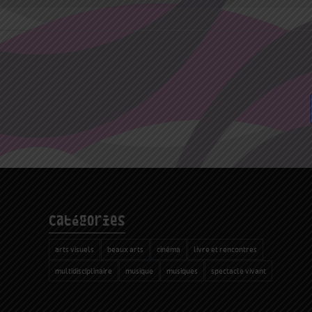
catégories
arts visuels
beaux arts
cinéma
livre et rencontres
multidisciplinaire
musique
musiques
spectacle vivant