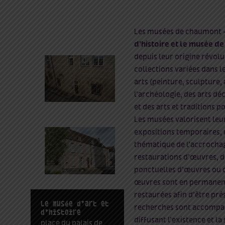
Les musées de chaumont
d’histoire et
le musée de 
depuis leur origine révolu
collections variées dans 
arts (peinture, sculpture,
l’archéologie, des arts déc
et des arts et traditions p
Les musées valorisent leu
expositions temporaires,
thématique de l’accrochag
restaurations d’
œuvres
, 
ponctuelles d’
œuvres
ou 
œuvres
sont en permanen
restaurées afin d’être pré
le musée d’art et
recherches sont accompag
d’histoire
diffusant l’existence et la
place du palais de