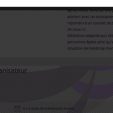
d’ouverture au public (tou
après-midi).
Ainsi qu’une
ateliers avec les enseigna
répondre à un souhait de 
de ceux-ci.
Médiation adaptée aux enf
personnes âgées ainsi qu’
situation de handicap men
anisateur
Il n’y a pas de évènements à venir.