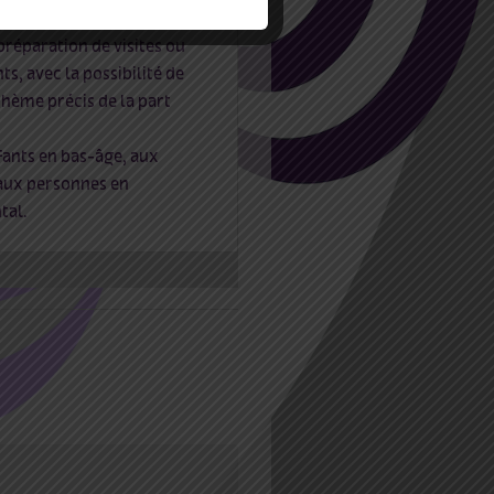
s les matins et le mardi
 préparation de
visites ou
nts,
avec la
possibilité de
thème précis de la part
ants e
n bas-âge, aux
aux personnes en
tal.