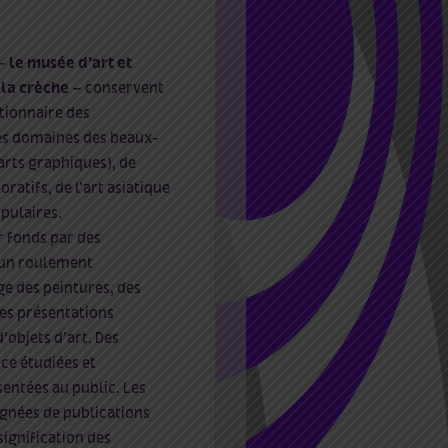
 –
le musée d’art et
la crèche
–
conservent
tionnaire des
les domaines des beaux-
 arts graphiques), de
oratifs, de l’art asiatique
opulaires.
r fonds par des
 un roulement
e des peintures, des
des présentations
d’objets d’art. Des
ce étudiées et
sentées au public. Les
nées de publications
 signification des