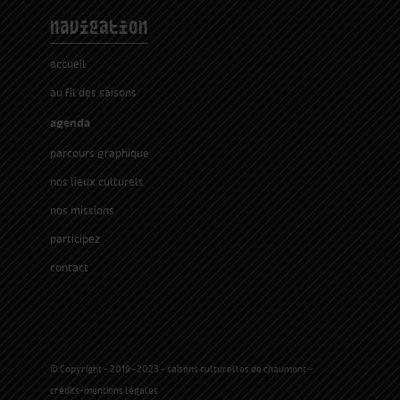
navigation
accueil
au fil des saisons
agenda
parcours graphique
nos lieux culturels
nos missions
participez
contact
© Copyright - 2019-2023 - saisons culturelles de chaumont -
crédits-mentions légales