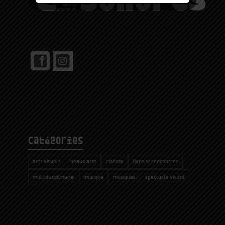
catégories
arts visuels
beaux arts
cinéma
livre et rencontres
multidisciplinaire
musique
musiques
spectacle vivant