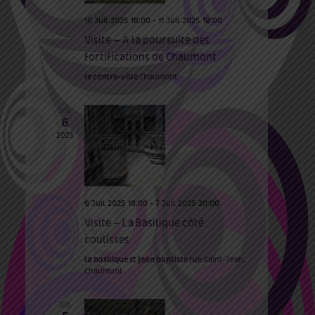
10 Juil 2025 18:00
-
11 Juil 2025 19:00
Visite – A la poursuite des
fortifications de Chaumont
le centre-ville
Chaumont
JUIL
6
2025
6 Juil 2025 18:00
-
7 Juil 2025 20:00
Visite – La Basilique côté
coulisses
la basilique st jean baptiste
rue Saint-Jean,
Chaumont
JUIL