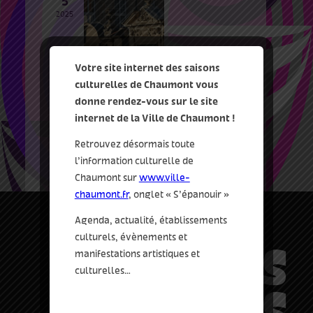
5
2025
Votre site internet des saisons
5 Juil 2025
-
6 Juil 2025
culturelles de Chaumont vous
Visite – A la découverte des
donne rendez-vous sur le site
portes du Vieux Chaumont
internet de la Ville de Chaumont !
le centre-ville
Chaumont
Retrouvez désormais toute
l’information culturelle de
Chaumont sur
www.ville-
chaumont.fr
, onglet « S’épanouir »
Agenda, actualité, établissements
culturels, évènements et
manifestations artistiques et
culturelles…