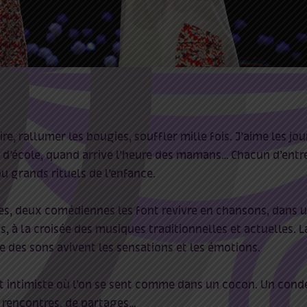
e, rallumer les bougies, souffler mille fois. J’aime les jour
s d’école, quand arrive l’heure des mamans… Chacun d’entr
u grands rituels de l’enfance.
rtes, deux comédiennes les font revivre en chansons, dans 
s, à la croisée des musiques traditionnelles et actuelles. 
se des sons avivent les sensations et les émotions.
 et intimiste où l’on se sent comme dans un cocon. Un con
e rencontres, de partages…