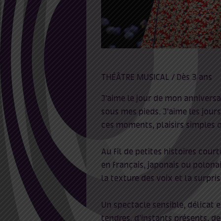
THÉÂTRE MUSICAL / Dès 3 ans
J’aime le jour de mon anniversair
sous mes pieds. J’aime les jour
ces moments, plaisirs simples o
Au fil de petites histoires cou
en français, japonais ou polonai
la texture des voix et la surpri
Un spectacle sensible, délicat
tendres, d’instants présents, d