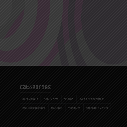
catégories
arts visuels
beaux arts
cinéma
livre et rencontres
multidisciplinaire
musique
musiques
spectacle vivant