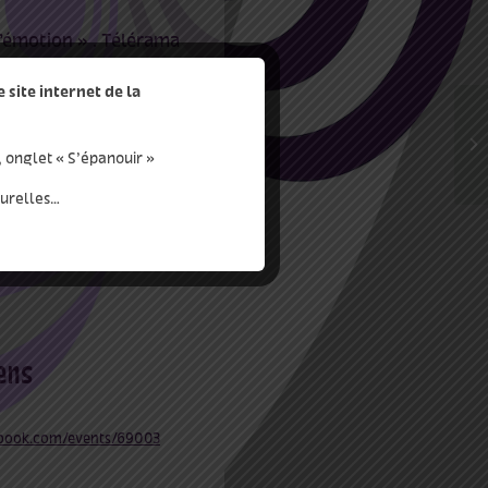
 l’émotion » . Télérama
site internet de la
, onglet « S’épanouir »
turelles…
book.com/events/69003