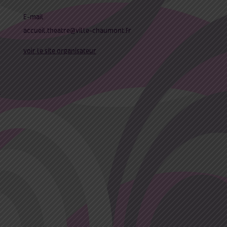
E-mail
accueil.theatre@ville-chaumont.fr
voir le site organisateur
-