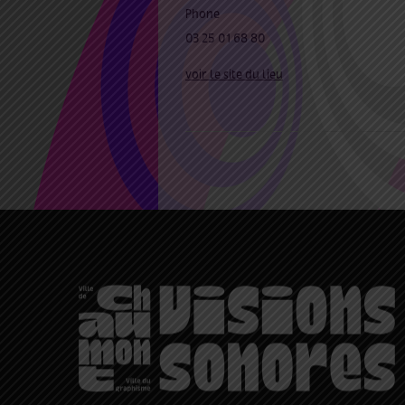
Phone
03 25 01 68 80
voir le site du lieu