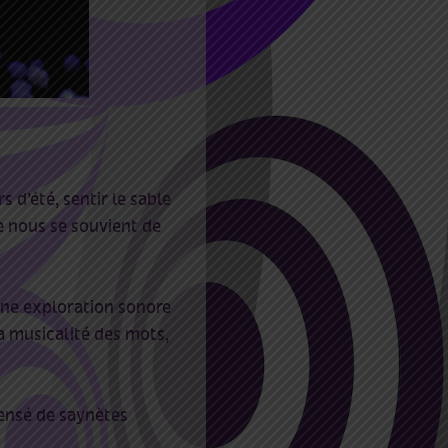
s d’été, sentir le sable
e nous se souvient de
une exploration sonore
La musicalité des mots,
densé de saynètes