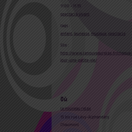
11:00 - 11:35
spectacle vivant
tags :
enfant
,
jeunesse
,
musique
,
spectacle
Site :
http://www.lenouveaurelax.fr/chaque
jour-une-petite-vie/
où
le nouveau relax
15 bis rue Lévy-Alphandéry
Chaumont