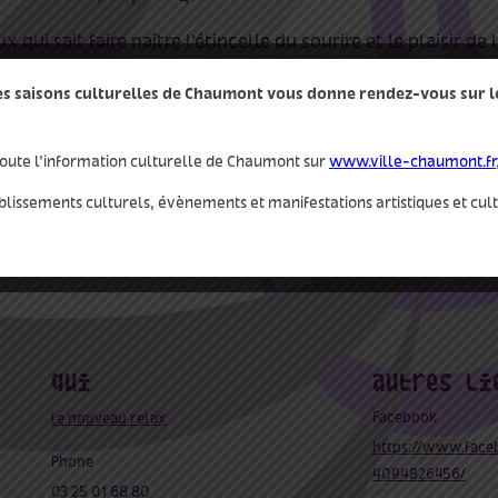
qui sait faire naître l’étincelle du sourire et le plaisir de
l
des saisons culturelles de Chaumont vous donne rendez-vous sur le 
oute l’information culturelle de Chaumont sur
www.ville-chaumont.fr
blissements culturels, évènements et manifestations artistiques et cul
qui
autres
Facebook
le nouveau relax
https://www.face
Phone
4094826456/
03 25 01 68 80