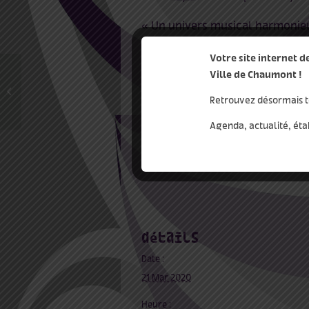
« Un univers musical harmonieux 
Sortir, Françoise Sabatier-More
Votre site internet 
5 / 7 / 8 €
Ville de Chaumont !
Concert sandwich –
Christophe Rémy
Retrouvez désormais t
Agenda, actualité, éta
Ajouter au calendrier
détails
Date :
21 Mar 2020
Heure :