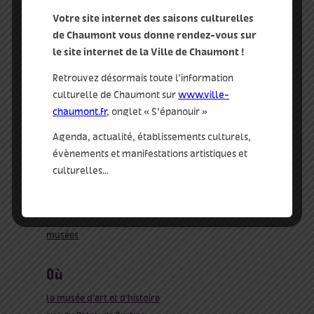
Votre site internet des saisons culturelles
détails
de Chaumont vous donne rendez-vous sur
le site internet de la Ville de Chaumont !
Date :
14 Nov 2023
Retrouvez désormais toute l’information
Heure :
culturelle de Chaumont sur
www.ville-
20:30 - 21:30
chaumont.fr
, onglet « S’épanouir »
beaux arts
Agenda, actualité, établissements culturels,
tags :
évènements et manifestations artistiques et
archéologie
,
archives
,
conférence
,
cycle
,
culturelles…
histoire
,
mardi
,
musée
,
patrimoine
qui
musées
où
le musée d’art et d’histoire