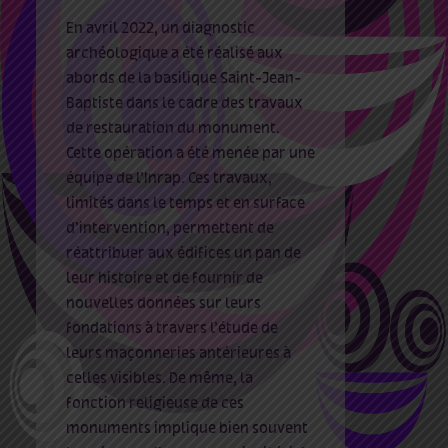
En avril 2022, un diagnostic
archéologique a été réalisé aux
abords de la basilique Saint-Jean-
Baptiste dans le cadre des travaux
de restauration du monument.
Cette opération a été menée par une
équipe de l’Inrap. Ces travaux,
limités dans le temps et en surface
d’intervention, permettent de
réattribuer aux édifices un pan de
leur histoire et de fournir de
nouvelles données sur leurs
fondations à travers l’étude de
leurs maçonneries antérieures à
celles visibles. De même, la
fonction religieuse de ces
monuments implique bien souvent