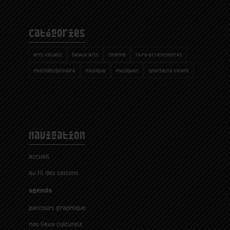
catégories
arts visuels
beaux arts
cinéma
livre et rencontres
multidisciplinaire
musique
musiques
spectacle vivant
navigation
accueil
au fil des saisons
agenda
parcours graphique
nos lieux culturels