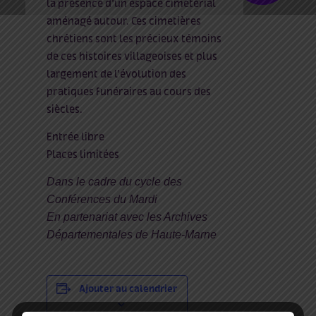
la présence d’un espace cimétérial
aménagé autour. Ces cimetières
chrétiens sont les précieux témoins
de ces histoires villageoises et plus
largement de l’évolution des
pratiques funéraires au cours des
siècles.
Entrée libre
Places limitées
Dans le cadre du cycle des
Conférences du Mardi
En partenariat avec les Archives
Départementales de Haute-Marne
Ajouter au calendrier