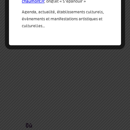
chaumont.fr
, onglet « S’épanouir »
qui
Agenda, actualité, établissements culturels,
évènements et manifestations artistiques et
dans la ville
culturelles…
où