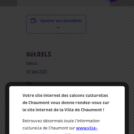
Ajouter au calendrier
détails
Début :
10 Sep 2021
Fin :
31 Déc 2021
Votre site internet des saisons culturelles
graphisme dans la ville
de Chaumont vous donne rendez-vous sur
le site internet de la Ville de Chaumont !
tags :
art
,
design
,
fresque
,
graphisme
,
Retrouvez désormais toute l’information
intervention murale
,
plein air
culturelle de Chaumont sur
www.ville-