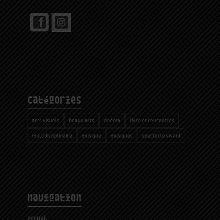
catégories
arts visuels
beaux arts
cinéma
livre et rencontres
multidisciplinaire
musique
musiques
spectacle vivant
navigation
accueil