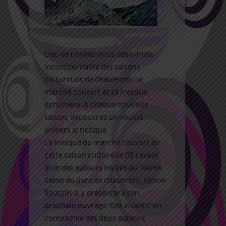
Lieu de rendez-vous désormais
incontournable des saisons
culturelles de Chaumont : le
marché couvert et sa fresque
éphémère. À chaque nouvelle
saison, découvrez un nouvel
univers artistique.
La fresque du marché couvert de
cette saison culturelle 05 révèle
d’un des auteurs invités du 19ème
Salon du livre de Chaumont, Simon
Roussin. Il y présentera son
prochain ouvrage ‘Des vivants’ en
compagnie des deux auteurs