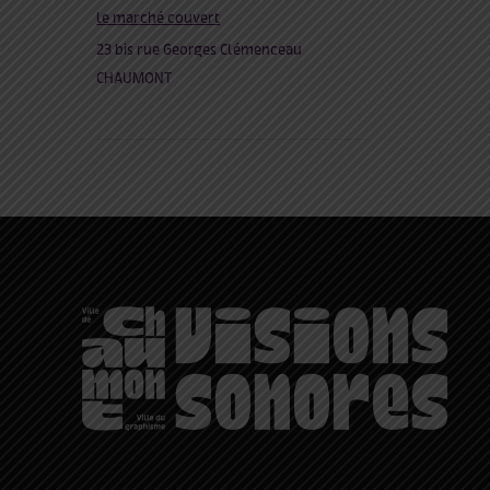
le marché couvert
23 bis rue Georges Clémenceau
CHAUMONT