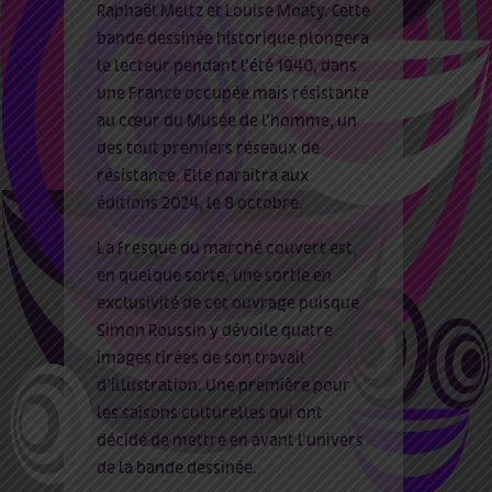
Raphaël Meltz et Louise Moaty. Cette
bande dessinée historique plongera
le lecteur pendant l’été 1940, dans
une France occupée mais résistante
au cœur du Musée de l’homme, un
des tout premiers réseaux de
résistance. Elle paraitra aux
éditions 2024, le 8 octobre.
La fresque du marché couvert est,
en quelque sorte, une sortie en
exclusivité de cet ouvrage puisque
Simon Roussin y dévoile quatre
images tirées de son travail
d’illustration. Une première pour
les saisons culturelles qui ont
décidé de mettre en avant l’univers
de la bande dessinée.