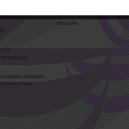
ails
qui
dans la ville
022
n 2023
me dans la ville
e
,
graphisme
,
intervention
e
,
murale
,
peinture