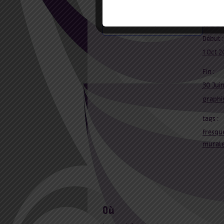
Ajouter au calendrier
dét
Début :
1 Oct 2
Fin :
30 Jui
graphis
tags :
fresqu
mural
où