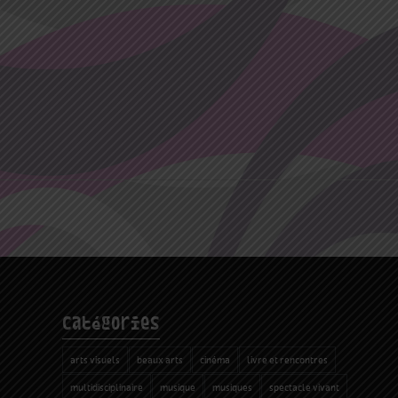
catégories
arts visuels
beaux arts
cinéma
livre et rencontres
multidisciplinaire
musique
musiques
spectacle vivant