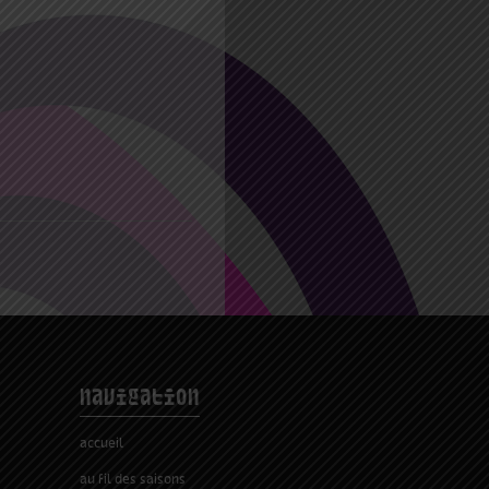
navigation
accueil
au fil des saisons