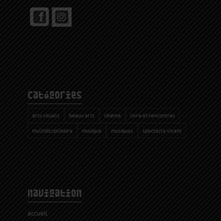
catégories
arts visuels
beaux arts
cinéma
livre et rencontres
multidisciplinaire
musique
musiques
spectacle vivant
navigation
accueil