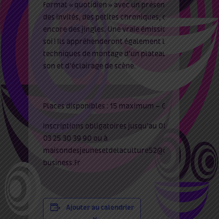
format « quotidien » avec un présentateur,
des invités, des petites chroniques, ou
encore des jingles. Une vraie émission en
soi ! Ils appréhenderont également les
techniques de montage d’un plateau
,
d
e
son e
t d’éclairage de scène.
Places disponibles : 15 maximum – Gratuit
Inscriptions obligatoires jusqu’au 08 avril à
03 25 30 39 90 ou à
maisondesjeunesetdelaculture52@orange-
business.fr
Ajouter au calendrier