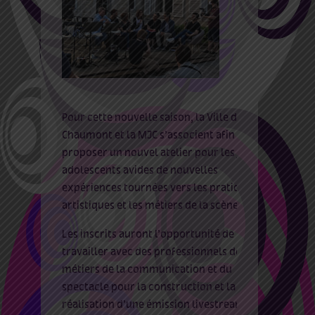
Pour cette nouvelle saison, la Ville de
Chaumont et la MJC s’associe
nt
afin de
proposer un nouvel atelier pour les jeunes
adolescents avides de nouvelles
expériences tournées vers les pratiques
artistiques et les métiers de la scène
.
Les inscrits auront l’opportunité de
travailler avec des professionnels des
métiers de la communication et du
spectacle pour la construction et la
réalisation d’une émission
livestream
au