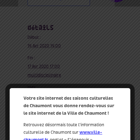
détails
Début :
14 Avr 2020 14:00
Fin :
17 Avr 2020 17:00
multidisciplinaire
tags :
atelier
,
émission
,
montage
,
scène
Votre site internet des saisons culturelles
de Chaumont vous donne rendez-vous sur
le site internet de la Ville de Chaumont !
qui
Retrouvez désormais toute l’information
dans la ville
culturelle de Chaumont sur
www.ville-
chaumont.fr
, onglet « S’épanouir »