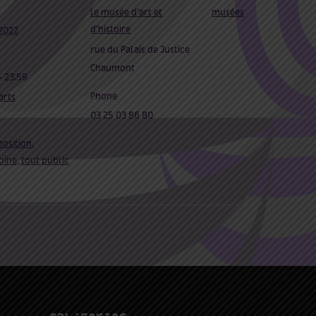
le musée d’art et
musées
d’histoire
 2022
rue du Palais de Justice
Chaumont
- 23:59
Phone
arts
03 25 03 86 80
osition
,
oine
,
tout public