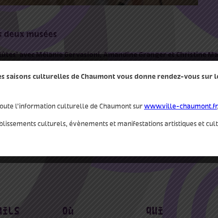
es deux musées
 flûtes’ avec Mélanie Gervasioni, Amandine Granger et Christine Ma
nfluences et sensibilités diverses vous invite à explorer les multiples f
des saisons culturelles de Chaumont vous donne rendez-vous sur le 
lto et flûte basse).
ordante et une curiosité insatiable, Les Syrinx tissent un répertoire var
iques et expressions.
oute l’information culturelle de Chaumont sur
www.ville-chaumont.fr
ez voyager à travers les paysages sonores proposés par différents co
blissements culturels, évènements et manifestations artistiques et cul
rini ou encore Zempleni.
à la flûte et à ses pouvoirs enchanteurs.
ails
où
qui