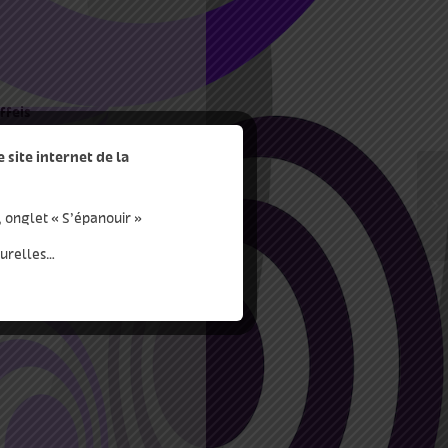
ffeis
acettes et reliefs sonores
site internet de la
ié et créent un
, onglet « S’épanouir »
mpositeurs tels que Haydn,
turelles…