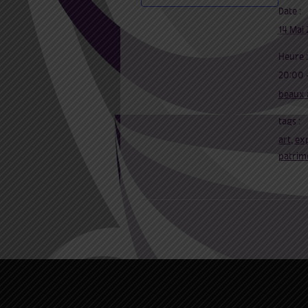
Date :
14 Mai
Heure :
20:00 
beaux 
tags :
art
,
exp
patrim