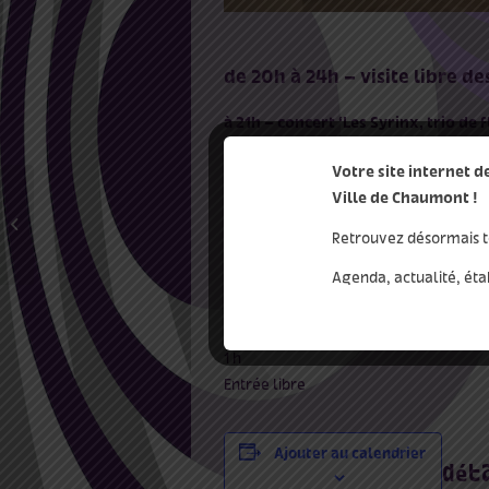
de 20h à 24h – visite libre d
à 21h – concert ‘Les Syrinx, trio de
Ce trio de musiciennes accomplies aux i
Votre site internet 
de la flûte (piccolo, flûte en ut, flûte a
Ville de Chaumont !
Avec en fil d’Ariane une complicité déb
En gouge et noir
kaléidoscope riche en couleurs, dynam
Retrouvez désormais t
Pour cette soirée au musée vous pourr
Agenda, actualité, éta
Berthomieu, Castérède, Beefting, Cesa
Laissez-vous surprendre par cette ode 
Au Musée d’Art et d’Histoire
1 h
Entrée libre
Ajouter au calendrier
dét