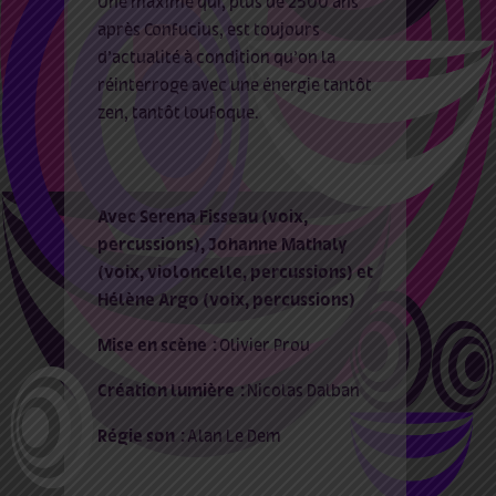
Une maxime qui, plus de 2500 ans
après Confucius, est toujours
d’actualité à condition qu’on la
réinterroge avec une énergie tantôt
zen, tantôt loufoque.
Avec Serena Fisseau (voix,
percussions), Johanne Mathaly
(voix, violoncelle, percussions) et
Hélène Argo (voix, percussions)
Mise en scène :
Olivier Prou
Création lumière :
Nicolas Dalban
Régie son :
Alan Le Dem