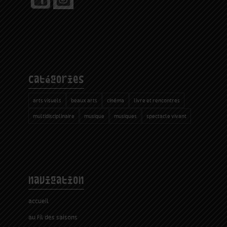
catégories
arts visuels
beaux arts
cinéma
livre et rencontres
multidisciplinaire
musique
musiques
spectacle vivant
navigation
accueil
au fil des saisons