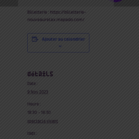
Billetterie : https://billetterie-
nouveaurelax.mapado.com/
Ajouter au calendrier
détails
Date :
9 Nov 2023
Heure :
18:30 - 19:30
spectacle vivant
tags :