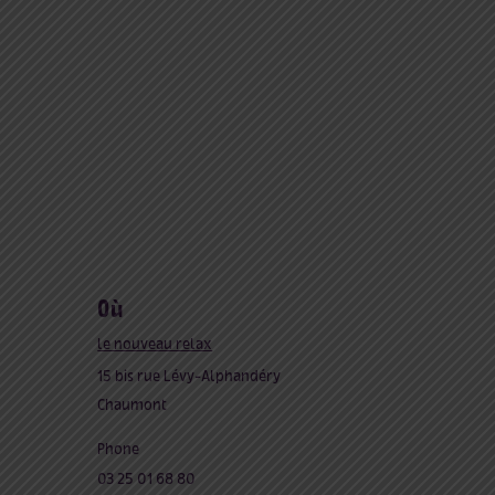
où
le nouveau relax
15 bis rue Lévy-Alphandéry
Chaumont
Phone
03 25 01 68 80