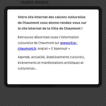
musique
,
spectacle
Site :
Votre site internet des saisons culturelles
https://billetterie-
de Chaumont vous donne rendez-vous sur
nouveaurelax.mapado.com
le site internet de la Ville de Chaumont !
Retrouvez désormais toute l’information
qui
culturelle de Chaumont sur
www.ville-
le nouveau relax
chaumont.fr
, onglet « S’épanouir »
Phone
Agenda, actualité, établissements culturels,
03 25 01 68 80
évènements et manifestations artistiques et
culturelles…
E-mail
accueil.theatre@ville-chaumont.fr
voir le site organisateur