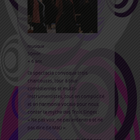
musique
50min
+ 6 ans
Ce spectacle convoque trois
chanteuses, tour à tour
comédiennes et multi-
instrumentistes, tout en complicité
et en harmonie vocale pour nous
conter le mythe des Trois Singes :
« Ne pas voir, ne pas entendre et ne
pas dire (le Mal) ».