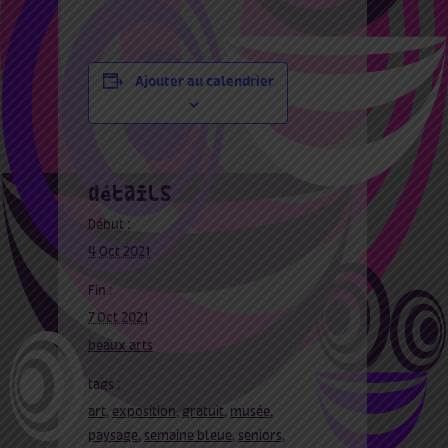
Ajouter au calendrier
détails
Début :
4 Oct 2021
Fin :
7 Oct 2021
beaux arts
tags :
art
,
exposition
,
gratuit
,
musée
,
paysage
,
semaine bleue
,
seniors
,