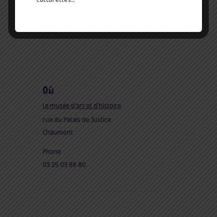
où
le musée d’art et d’histoire
rue du Palais de Justice
Chaumont
Phone
03 25 03 86 80