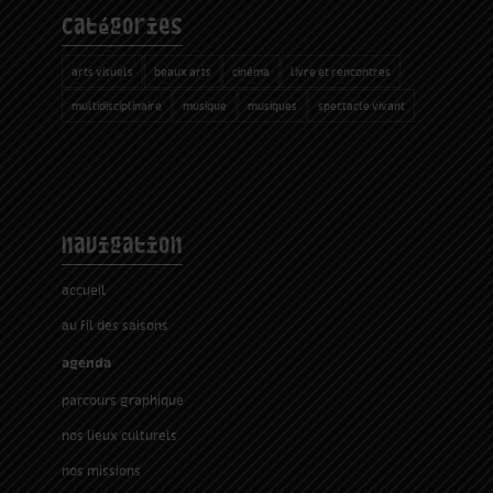
catégories
arts visuels
beaux arts
cinéma
livre et rencontres
multidisciplinaire
musique
musiques
spectacle vivant
navigation
accueil
au fil des saisons
agenda
parcours graphique
nos lieux culturels
nos missions