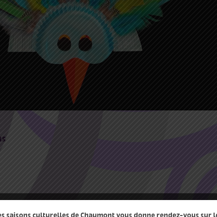
ns
mum de participants
des saisons culturelles de Chaumont vous donne rendez-vous sur le 