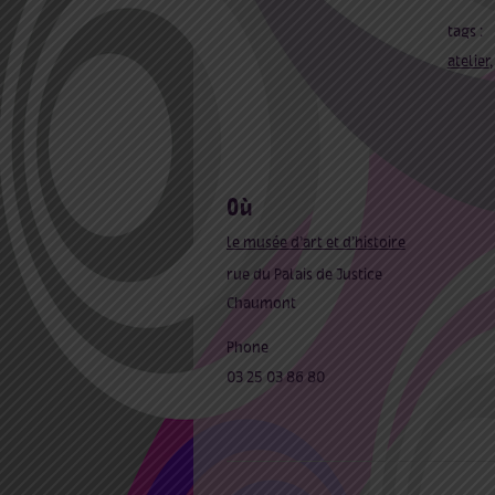
tags :
atelier
où
le musée d’art et d’histoire
rue du Palais de Justice
Chaumont
Phone
03 25 03 86 80