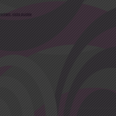
,
enfant
,
visite guidée