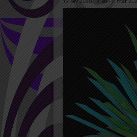
12 fév 2020 14:30
-
4 mar 202