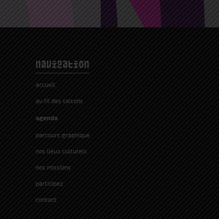
navigation
accueil
au fil des saisons
agenda
parcours graphique
nos lieux culturels
nos missions
participez
contact