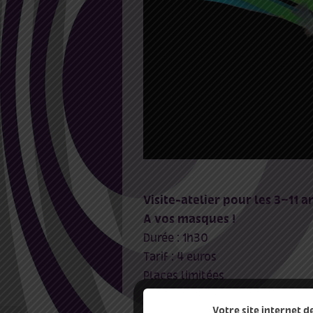
Visite-atelier pour les 3-11 a
A vos masques !
Durée : 1h30
Tarif : 4 euros
Places limitées
Sous réserve d’un nombre mini
Votre site internet 