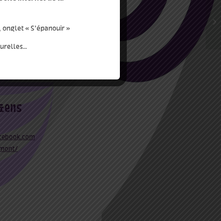
endredi 21 février à
, onglet « S’épanouir »
 14h30, mercredi 4 mars
turelles…
cebook.com
mont/