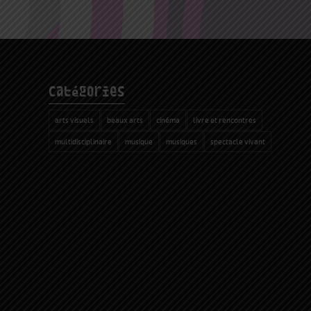
catégories
arts visuels
beaux arts
cinéma
livre et rencontres
multidisciplinaire
musique
musiques
spectacle vivant