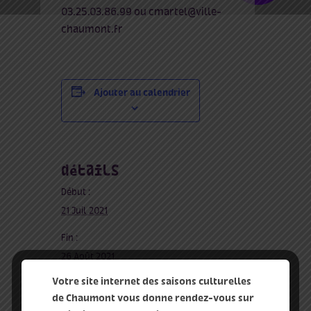
03.25.03.86.99 ou cmartel@ville-
chaumont.fr
Ajouter au calendrier
détails
Début :
21 Juil 2021
Fin :
26 Août 2021
Votre site internet des saisons culturelles
Prix :
de Chaumont vous donne rendez-vous sur
4 €