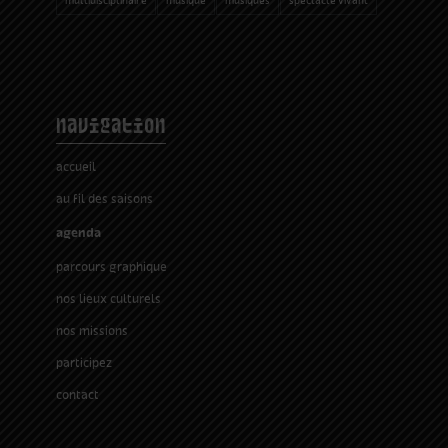
navigation
accueil
au fil des saisons
agenda
parcours graphique
nos lieux culturels
nos missions
participez
contact