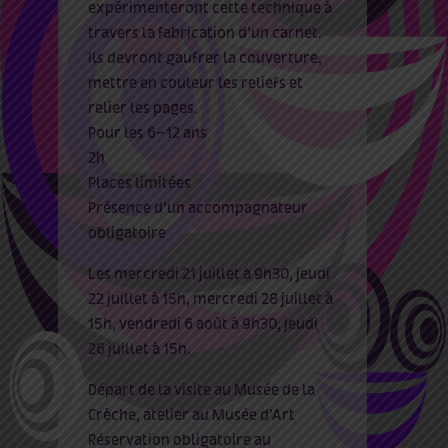
expérimenteront cette technique à
travers la fabrication d’un carnet.
Ils devront gaufrer la couverture,
mettre en couleur les reliefs et
relier les pages.
Pour les 6-12 ans
2h
Places limitées
Présence d’un accompagnateur
obligatoire
Les mercredi 21 juillet à 9h30, jeudi
22 juillet à 15h, mercredi 28 juillet à
15h, vendredi 6 août à 9h30, jeudi
26 juillet à 15h.
Départ de la visite au Musée de la
Crèche, atelier au Musée d’Art
Réservation obligatoire au