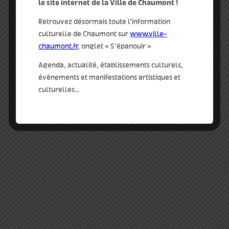
le site internet de la Ville de Chaumont !
beaux arts
Retrouvez désormais toute l’information
tags :
culturelle de Chaumont sur
www.ville-
atelier
,
enfant
,
musée
,
visite
chaumont.fr
, onglet « S’épanouir »
Agenda, actualité, établissements culturels,
qui
évènements et manifestations artistiques et
musées
culturelles…