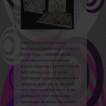
Parmi les œuvres baroques
exposées au Musée de la Crèche, il y
a trois objets composés de cuir
doré repoussé dont un devant
d’autel italien daté de 1697. Sorte de
petit tableau peint, sa partie
centrale est occupée par une scène
religieuse alors que sur les côtés
sont représentés des fleurs et des
animaux en relief obtenus par
embossage. En atelier, les enfants