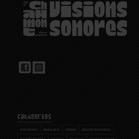
catégories
arts visuels
beaux arts
cinéma
livre et rencontres
multidisciplinaire
musique
musiques
spectacle vivant