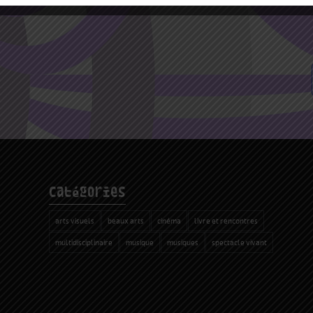
catégories
arts visuels
beaux arts
cinéma
livre et rencontres
multidisciplinaire
musique
musiques
spectacle vivant