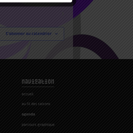
Évènements
suivants
S’abonner au calendrier
navigation
accueil
au fil des saisons
agenda
parcours graphique