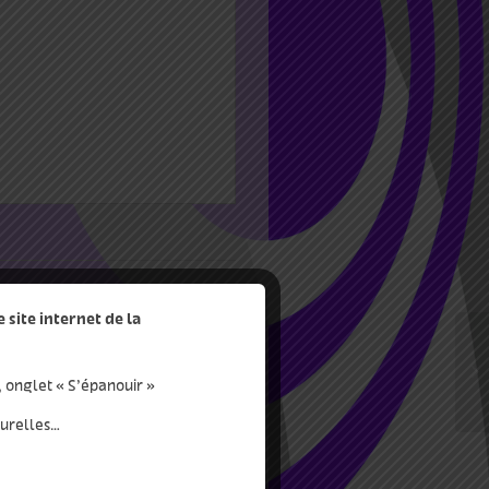
site internet de la
la
, onglet « S’épanouir »
turelles…