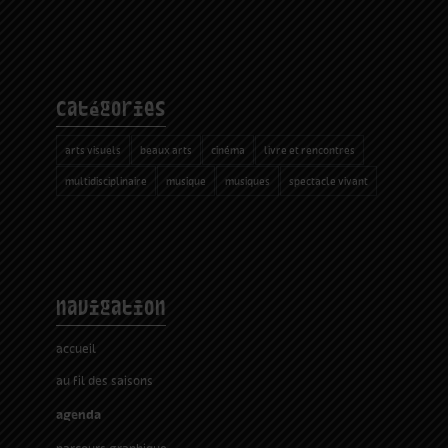
catégories
arts visuels
beaux arts
cinéma
livre et rencontres
multidisciplinaire
musique
musiques
spectacle vivant
navigation
accueil
au fil des saisons
agenda