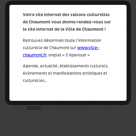
détails
Votre site internet des saisons culturelles
de Chaumont vous donne rendez-vous sur
Date :
le site internet de la Ville de Chaumont !
15 Mar 2022
Retrouvez désormais toute l’information
Heure :
culturelle de Chaumont sur
www.ville-
20:30 - 22:00
chaumont.fr
, onglet « S’épanouir »
beaux arts
Agenda, actualité, établissements culturels,
tags :
évènements et manifestations artistiques et
adulte
,
conférence
culturelles…
qui
musées