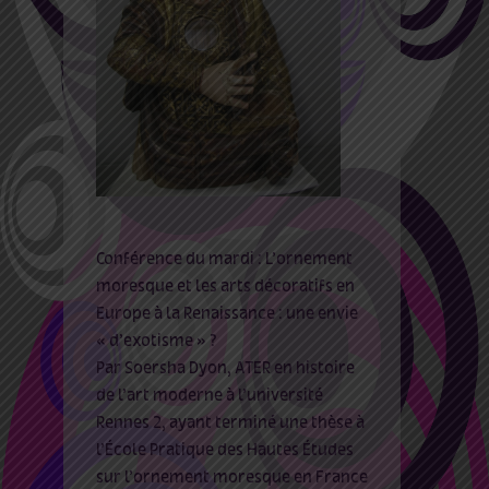
Conférence du mardi : L’ornement
moresque et les arts décoratifs en
Europe à la Renaissance : une envie
« d’exotisme » ?
Par Soersha Dyon, ATER en histoire
de l’art moderne à l’université
Rennes 2, ayant terminé une thèse à
l’École Pratique des Hautes Études
sur l’ornement moresque en France