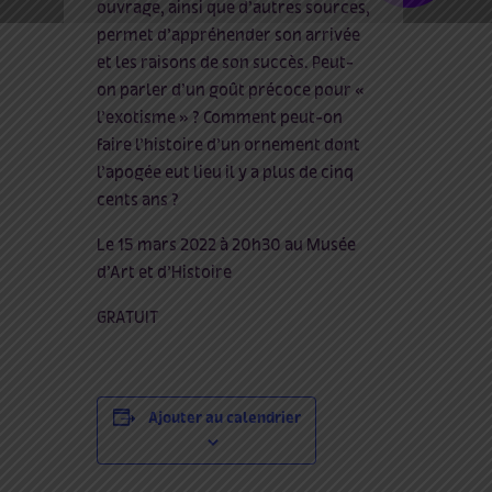
ouvrage, ainsi que d’autres sources,
permet d’appréhender son arrivée
et les raisons de son succès. Peut-
on parler d’un goût précoce pour «
l’exotisme » ? Comment peut-on
faire l’histoire d’un ornement dont
l’apogée eut lieu il y a plus de cinq
cents ans ?
Le 15 mars 2022 à 20h30 au Musée
d’Art et d’Histoire
GRATUIT
Ajouter au calendrier