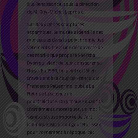
à la Renaissance, sous la direction
de M. Guy-Michel Leproux.
Sur deux de ses sculptures
espagnoles, le musée a identifié des
moresques dans la polychromie des
vêtements. C’est une découverte de
ces motifs que propose Soersha
Dyon qui vient de leur consacrer sa
thèse. En 1530, un peintre italien
travaillant à la cour de François Ier,
Francesco Pellegrino, publia La
fleur de la science de
pourtraicture. On y trouve quantité
d’ornements moresques, un motif
végétal stylisé importé de l’art
islamique. Miroir du goût florissant
pour l’ornement à l’époque, cet