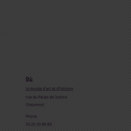
où
le musée d’art et d’histoire
rue du Palais de Justice
Chaumont
Phone
03 25 03 86 80