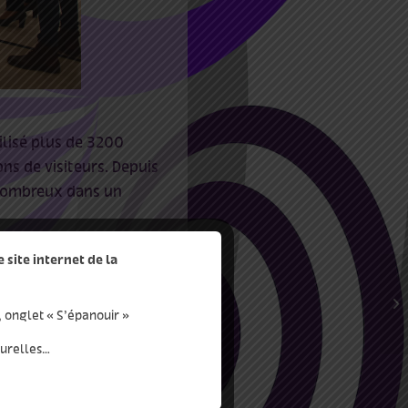
ilisé plus de 3200
ns de visiteurs. Depuis
 nombreux dans un
site internet de la
, onglet « S’épanouir »
turelles…
s