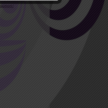
w.facebook.com/
haumont/