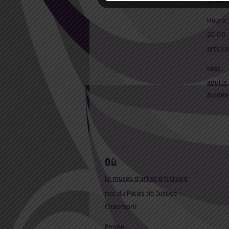
16 Mai
Heure :
20:00 
arts vi
tags :
adulte
guidée
où
le musée d’art et d’histoire
rue du Palais de Justice
Chaumont
Phone