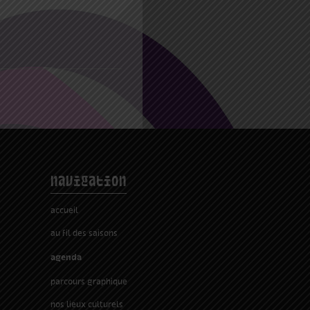
navigation
accueil
au fil des saisons
agenda
parcours graphique
nos lieux culturels