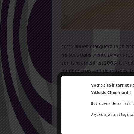
Cette année marquera la seiziè
musées dans trente pays europée
son lancement en 2005, la Nui
nombre croissant de musées. Le
Entrée libre
Votre site internet 
Ville de Chaumont !
De toutes façons …
Design graphique et
Retrouvez désormais t
textile
Ajouter au calendrier
Agenda, actualité, éta
dét
Date :