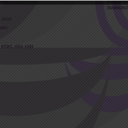
 2020
https://ww
museesdec
- 23:00
suels
,
enfant
,
visite
,
visite