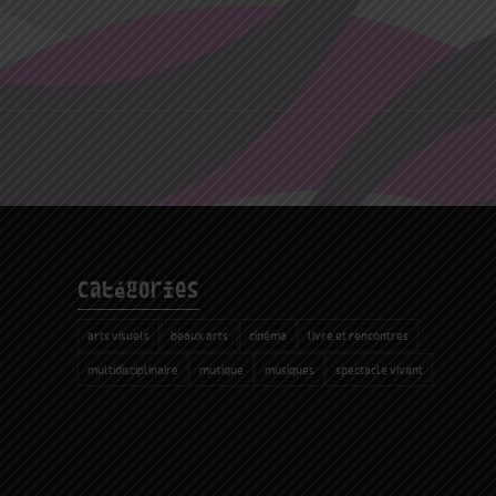
catégories
arts visuels
beaux arts
cinéma
livre et rencontres
multidisciplinaire
musique
musiques
spectacle vivant