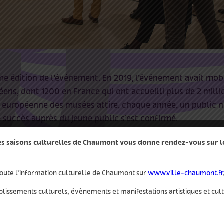
me édition de l’événement. En 2019, l’événement avait mob
ns, dont 1200 en France qui ont accueilli plus de 2 millio
t européenne des musées attire, chaque année, un public
 succès auprès du jeune public s’est confirmé.
des saisons culturelles de Chaumont vous donne rendez-vous sur le 
oute l’information culturelle de Chaumont sur
www.ville-chaumont.fr
blissements culturels, évènements et manifestations artistiques et cul
ails
qui
autre
Facebook
musées